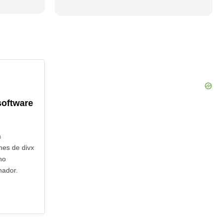
software
n
nes de divx
no
nador.