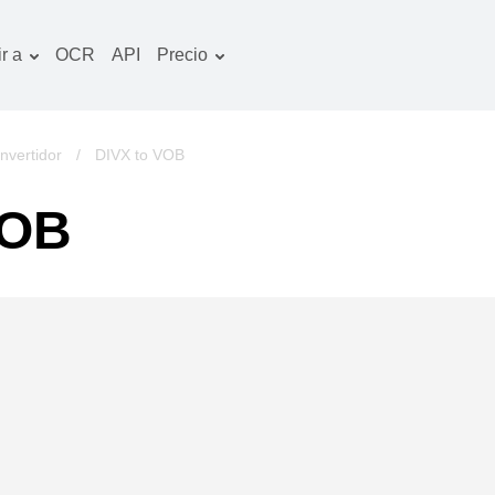
r a
OCR
API
Precio
Plan tarifario
ocumentos convertidor
Paquete de OCR
magines convertidor
nvertidor
/
DIVX to VOB
udio convertidor
VOB
bros convertidor
chivos convertidor
ideo convertidor
tio web-captura de
ntalla