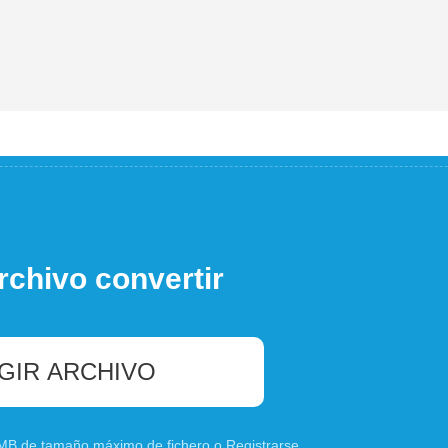
rchivo convertir
GIR ARCHIVO
0 MB de tamaño máximo de fichero o
Registrarse