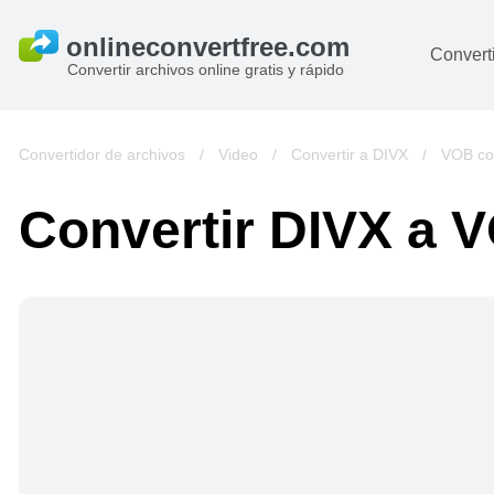
Converti
Convertir archivos online gratis y rápido
D
I
Convertidor de archivos
/
Video
/
Convertir a DIVX
/
VOB co
A
Convertir DIVX a 
Li
Ar
V
si
pa