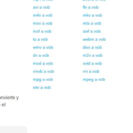
avi
a
vob
flv
a
vob
m4v
a
vob
mkv
a
vob
mov
a
vob
mts
a
vob
mxf
a
vob
swf
a
vob
ts
a
vob
webm
a
vob
wmv
a
vob
divx
a
vob
dv
a
vob
m2v
a
vob
mod
a
vob
xvid
a
vob
rmvb
a
vob
rm
a
vob
mpg
a
vob
mpeg
a
vob
wtv
a
vob
nvierte y
 el