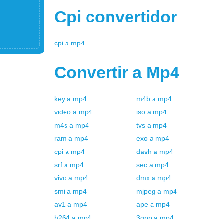
Cpi
convertidor
cpi
a
mp4
Convertir a
Mp4
key
a
mp4
m4b
a
mp4
video
a
mp4
iso
a
mp4
m4s
a
mp4
tvs
a
mp4
ram
a
mp4
exo
a
mp4
cpi
a
mp4
dash
a
mp4
srf
a
mp4
sec
a
mp4
vivo
a
mp4
dmx
a
mp4
smi
a
mp4
mjpeg
a
mp4
av1
a
mp4
ape
a
mp4
h264
a
mp4
3gpp
a
mp4