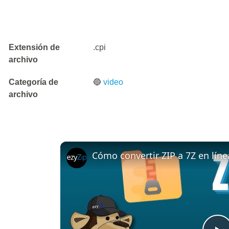
Extensión de
.cpi
archivo
Categoría de
🔵
video
archivo
Cómo convertir ZIP a 7Z en líne