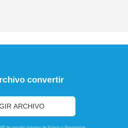
rchivo convertir
GIR ARCHIVO
0 MB de tamaño máximo de fichero o
Registrarse