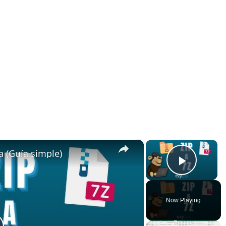
×
×
a (Guía simple)
Play V
Now Playing