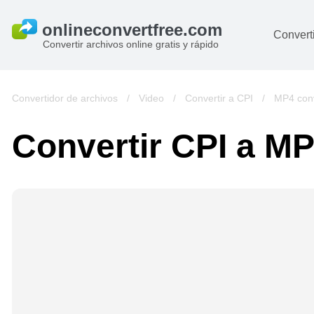
Converti
Convertir archivos online gratis y rápido
D
I
Convertidor de archivos
/
Video
/
Convertir a CPI
/
MP4 conv
A
Convertir CPI a M
Li
Ar
V
si
pa