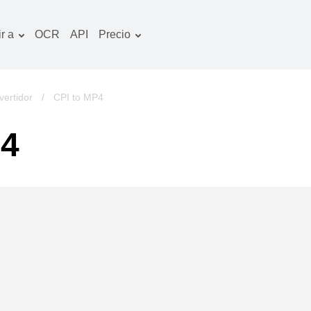
r a
OCR
API
Precio
Plan tarifario
ocumentos convertidor
Paquete de OCR
magines convertidor
ertidor
/
CPI to MP4
udio convertidor
P4
bros convertidor
chivos convertidor
ideo convertidor
tio web-captura de
ntalla