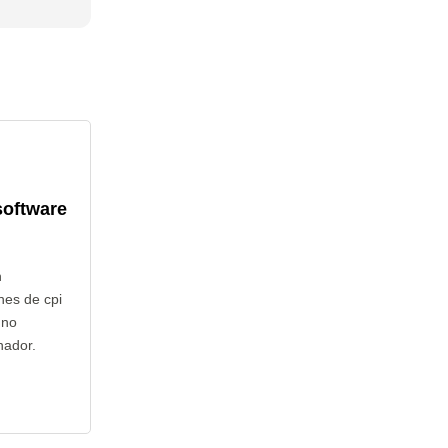
software
n
nes de cpi
 no
nador.