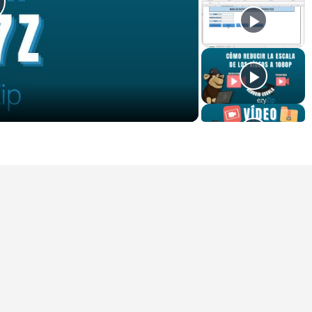
lay
ideo