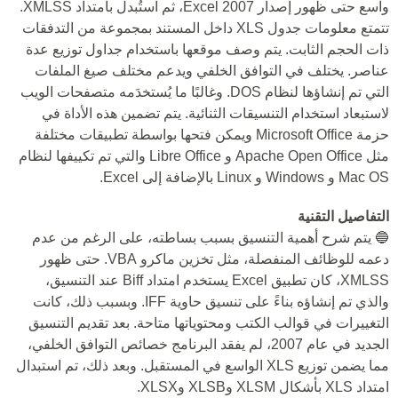
واسع حتى ظهور إصدار Excel 2007، ثم استُبدل بامتداد XMLSS.
تتمتع معلومات جدول XLS داخل المستند بمجموعة من التدفقات
ذات الحجم الثابت. يتم وصف موقعها باستخدام جداول توزيع عدة
عناصر. يختلف في التوافق الخلفي ويدعم مختلف صيغ الملفات
التي تم إنشاؤها لنظام DOS. وغالبًا ما يُستخدَمه متصفحات الويب
لاستبعاد استخدام التنسيقات الثنائية. يتم تضمين هذه الأداة في
حزمة Microsoft Office ويمكن فتحها بواسطة تطبيقات مختلفة
مثل Apache Open Office و Libre Office والتي تم تكييفها لنظام
Mac OS و Windows و Linux بالإضافة إلى Excel.
التفاصيل التقنية
🔵 يتم شرح أهمية التنسيق بسبب بساطته، على الرغم من عدم
دعمه للوظائف المنفصلة، مثل تخزين ماكرو VBA. حتى ظهور
XMLSS، كان تطبيق Excel يستخدم امتداد Biff عند التنسيق،
والذي تم إنشاؤه بناءً على تنسيق حاوية IFF. وبسبب ذلك، كانت
التغييرات في قوالب الكتب ومحتوياتها متاحة. بعد تقديم التنسيق
الجديد في عام 2007، لم يفقد البرنامج خصائص التوافق الخلفي،
مما يضمن توزيع XLS الواسع في المستقبل. وبعد ذلك، تم استبدال
امتداد XLS بأشكال XLSM وXLSB وXLSX.