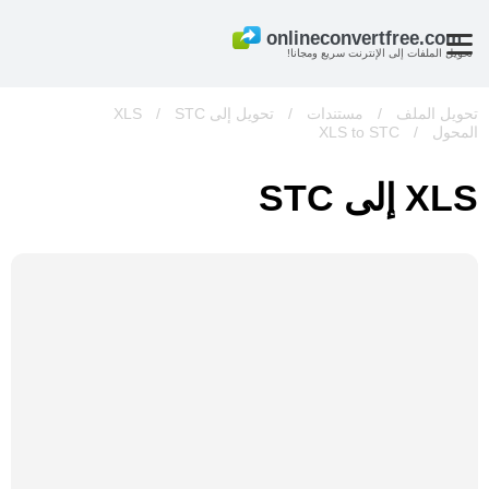
تحويل الملفات إلى الإنترنت سريع ومجانا!
تحويل الملف
/
مستندات
/
تحويل إلى XLS
STC
/
المحول
/
XLS to STC
XLS إلى STC