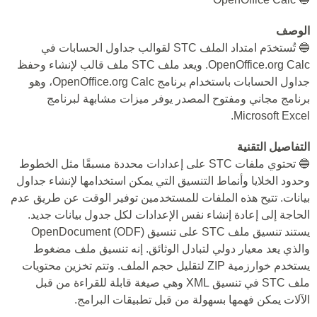
الوصف
🔵 تُستخدَم امتداد الملف STC لقوالب جداول الحسابات في
OpenOffice.org Calc. ويعد ملف STC ملف قالب لإنشاء وحفظ
جداول الحسابات باستخدام برنامج OpenOffice.org Calc، وهو
برنامج مجاني ومفتوح المصدر يوفر ميزات مشابهة لبرنامج
Microsoft Excel.
التفاصيل التقنية
🔵 تحتوي ملفات STC على إعدادات محددة مسبقًا مثل الخطوط
وحدود الخلايا وأنماط التنسيق التي يمكن استخدامها لإنشاء جداول
بيانات. تتيح هذه الملفات للمستخدمين توفير الوقت عن طريق عدم
الحاجة إلى إعادة إنشاء نفس الإعدادات لكل جدول بيانات جديد.
يستند تنسيق ملف STC على تنسيق OpenDocument (ODF)
والذي يعد معيار دولي لتبادل الوثائق. إنه تنسيق ملف مضغوط
يستخدم خوارزمية ZIP لتقليل حجم الملف. وتتم تخزين محتويات
ملف STC في تنسيق XML وهي صيغة قابلة للقراءة من قبل
الآلات يمكن فهمها بسهولة من قبل تطبيقات البرامج.