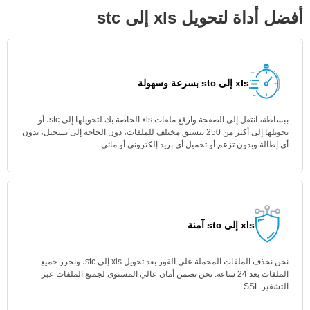
أفضل أداة لتحويل xls إلى stc
xls إلى stc بسرعة وسهولة
ببساطة، انتقل إلى الصفحة وارفع ملفات xls الخاصة بك لتحويلها إلى stc، أو
تحويلها إلى أكثر من 250 تنسيق مختلف للملفات، دون الحاجة إلى تسجيل، بدون
أي إطالة وبدون تزعم أو تحميل أي بريد إلكتروني أو مائي.
xls إلى stc آمنة
نحن نحذف الملفات المحملة على الفور بعد تحويل xls إلى stc، ونحرر جميع
الملفات بعد 24 ساعة. نحن نضمن أمان عالي المستوى لجميع الملفات عبر
التشفير SSL.