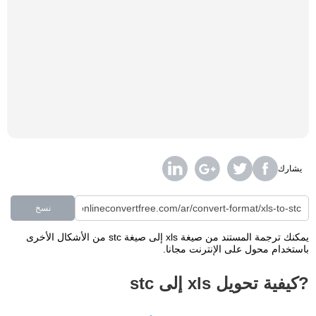
يشارك
نسخ
يمكنك ترجمة المستند من صيغة xls إلى صيغة stc من الأشكال الأخرى
باستخدام محول على الإنترنت مجانا.
?كيفية تحويل xls إلى stc