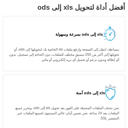
أفضل أداة لتحويل xls إلى ods
xls إلى ods بسرعة وسهولة
ببساطة، انتقل إلى الصفحة وارفع ملفات xls الخاصة بك لتحويلها إلى ods، أو
تحويلها إلى أكثر من 250 تنسيق مختلف للملفات، دون الحاجة إلى تسجيل، بدون
أي إطالة وبدون تزعم أو تحميل أي بريد إلكتروني أو مائي.
xls إلى ods آمنة
نحن نحذف الملفات المحملة على الفور بعد تحويل xls إلى ods، ونحرر جميع
الملفات بعد 24 ساعة. نحن نضمن أمان عالي المستوى لجميع الملفات عبر
التشفير SSL.