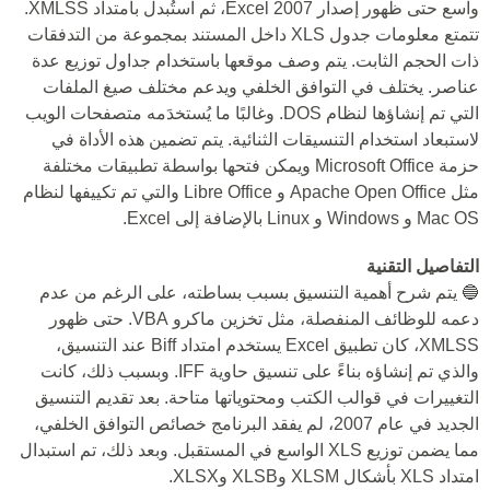
واسع حتى ظهور إصدار Excel 2007، ثم استُبدل بامتداد XMLSS.
تتمتع معلومات جدول XLS داخل المستند بمجموعة من التدفقات
ذات الحجم الثابت. يتم وصف موقعها باستخدام جداول توزيع عدة
عناصر. يختلف في التوافق الخلفي ويدعم مختلف صيغ الملفات
التي تم إنشاؤها لنظام DOS. وغالبًا ما يُستخدَمه متصفحات الويب
لاستبعاد استخدام التنسيقات الثنائية. يتم تضمين هذه الأداة في
حزمة Microsoft Office ويمكن فتحها بواسطة تطبيقات مختلفة
مثل Apache Open Office و Libre Office والتي تم تكييفها لنظام
Mac OS و Windows و Linux بالإضافة إلى Excel.
التفاصيل التقنية
🔵 يتم شرح أهمية التنسيق بسبب بساطته، على الرغم من عدم
دعمه للوظائف المنفصلة، مثل تخزين ماكرو VBA. حتى ظهور
XMLSS، كان تطبيق Excel يستخدم امتداد Biff عند التنسيق،
والذي تم إنشاؤه بناءً على تنسيق حاوية IFF. وبسبب ذلك، كانت
التغييرات في قوالب الكتب ومحتوياتها متاحة. بعد تقديم التنسيق
الجديد في عام 2007، لم يفقد البرنامج خصائص التوافق الخلفي،
مما يضمن توزيع XLS الواسع في المستقبل. وبعد ذلك، تم استبدال
امتداد XLS بأشكال XLSM وXLSB وXLSX.