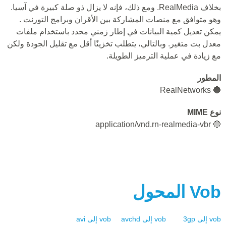
بخلاف RealMedia. ومع ذلك، فإنه لا يزال ذو صلة كبيرة في آسيا.
وهو متوافق مع منصات المشاركة بين الأقران وبرامج التورنت .
يمكن تعديل كمية البيانات في إطار زمني محدد باستخدام ملفات
معدل بت متغير. وبالتالي، يتطلب تخزينًا أقل مع تقليل الجودة ولكن
مع زيادة في عملية الترميز الطويلة.
المطور
🔵 RealNetworks
نوع MIME
🔵 application/vnd.rn-realmedia-vbr
Vob
المحول
vob
إلى
3gp
vob
إلى
avchd
vob
إلى
avi