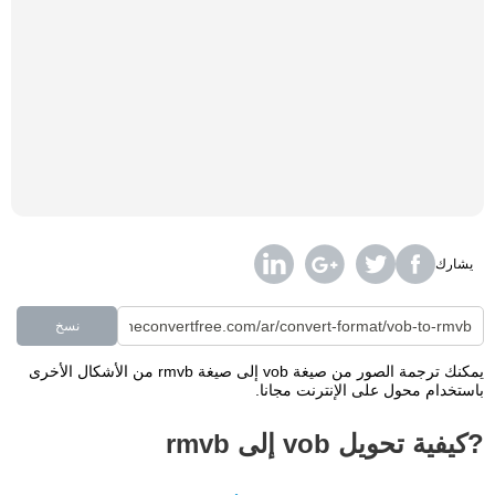
يشارك
نسخ
يمكنك ترجمة الصور من صيغة vob إلى صيغة rmvb من الأشكال الأخرى
باستخدام محول على الإنترنت مجانا.
?كيفية تحويل vob إلى rmvb