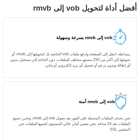
أفضل أداة لتحويل vob إلى rmvb
vob إلى rmvb بسرعة وسهولة
ببساطة، انتقل إلى الصفحة وارفع ملفات vob الخاصة بك لتحويلها إلى rmvb، أو
تحويلها إلى أكثر من 250 تنسيق مختلف للملفات، دون الحاجة إلى تسجيل، بدون
أي إطالة وبدون تزعم أو تحميل أي بريد إلكتروني أو مائي.
vob إلى rmvb آمنة
نحن نحذف الملفات المحملة على الفور بعد تحويل vob إلى rmvb، ونحرر جميع
الملفات بعد 24 ساعة. نحن نضمن أمان عالي المستوى لجميع الملفات عبر
التشفير SSL.