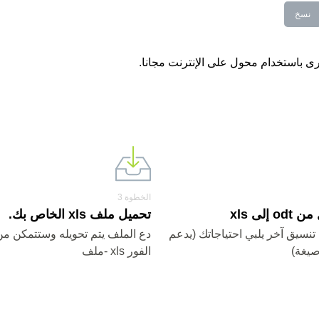
نسخ
الخطوة 3
 إلى xls
تحميل ملف xls الخاص بك.
x أو أي تنسيق آخر يلبي احتياجاتك (يدعم
دع الملف يتم تحويله وستتمكن من
الفور xls -ملف