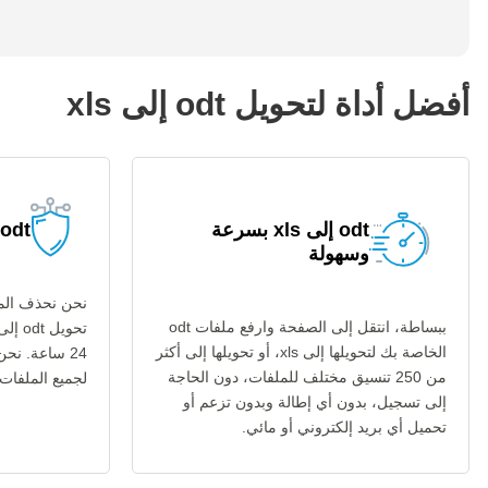
أفضل أداة لتحويل odt إلى xls
odt إلى xls بسرعة
odt إلى xls آمنة
وسهولة
نحن نحذف المل
ببساطة، انتقل إلى الصفحة وارفع ملفات odt
الخاصة بك لتحويلها إلى xls، أو تحويلها إلى أكثر
24 ساعة. نح
من 250 تنسيق مختلف للملفات، دون الحاجة
لجميع الملفات عب
إلى تسجيل، بدون أي إطالة وبدون تزعم أو
تحميل أي بريد إلكتروني أو مائي.