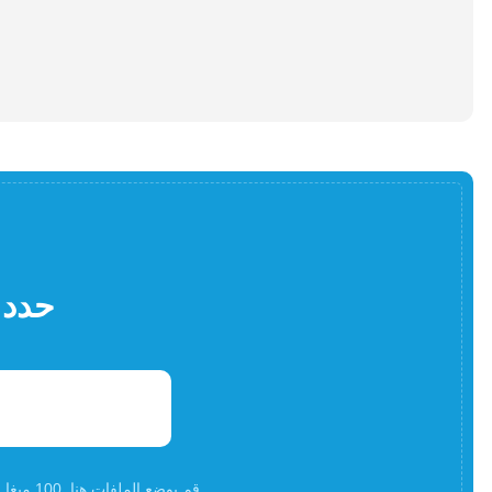
حدد 
قم بوضع الملفات هنا. 100 ميغا بايت كحد أقصى لحجم الملف أوالتسجيلأ و