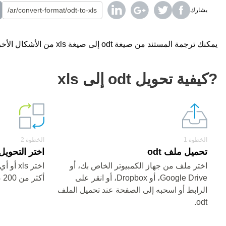
يشارك
يمكنك ترجمة المستند من صيغة odt إلى صيغة xls من الأشكال الأخرى باستخدام محول على الإنترنت مجانا.
?كيفية تحويل odt إلى xls
الخطوة 1
الخطوة 2
تحميل ملف odt
اختر التحويل من odt
اختر ملف من جهاز الكمبيوتر الخاص بك، أو
اختر ls
Google Drive، أو Dropbox، أو انقر على
أكثر من 200 صيغة)
الرابط أو اسحبه إلى الصفحة عند تحميل الملف
odt.