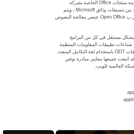
مفتوح المصدر يمكن أن يكون بديلاً مجانيًا لحزمة منتجات Office الخاصة بشركة
مايكروسوفت. يتوافق Open Office مع العديد من تنسيقات وثائق Microsoft ، ويتم
تقديمه بشكل مجاني. يعد تطبيق writer الخاص ب Open Office عنصر معالجة النصوص
لف OpenDocument Text يعمل بشكل مستقل في كل من البرامج
اد صناعات تطبيقات المعلومات المنظمة
بتطوير حزمة مكتبية عبر الويب. يتم إنشاء ملفات ODT باستخدام لغة التكامل المتعدد
قد اتبعت جميعها معايير مبادرة توفير
بكة العالمية للويب.