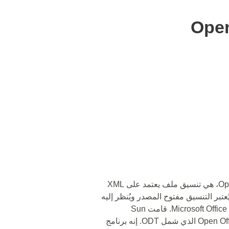
Ope
🔵 ODT، المعروفة أيضًا باسم OpenDocument، هي تنسيق ملف يعتمد على XML
اول البيانات وهي جزء من Open Office. يُعتبر التنسيق مفتوح المصدر ويُنظر إليه
على أنه بديل مجاني قابل للاستخدام لمنتجات Microsoft Office. قامت Sun
Microsystems قبل عشرين عامًا بتطوير Open Office الذي شمل ODT. إنه برنامج