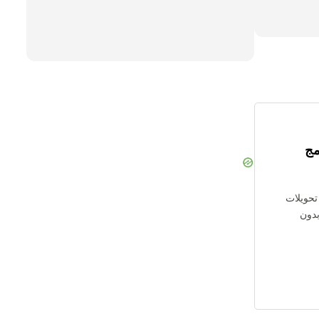
مج
 تحويلات
ة بدون