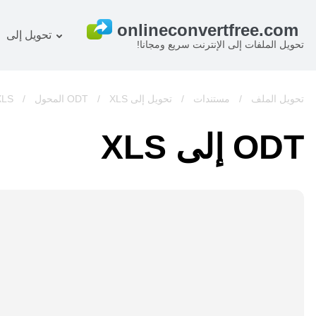
تحويل إلى
تحويل الملفات إلى الإنترنت سريع ومجانا!
خطة
المستند المحول
OCR ر
صورة المحول
تحويل الملف
/
مستندات
/
تحويل إلى ODT
XLS المحول
/
/
XLS
صوت المحول
ODT إلى XLS
كتب المحول
أرشيف المحول
فيديو المحول
الموقع-screenshot