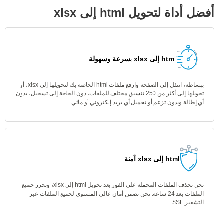
أفضل أداة لتحويل html إلى xlsx
html إلى xlsx بسرعة وسهولة
ببساطة، انتقل إلى الصفحة وارفع ملفات html الخاصة بك لتحويلها إلى xlsx، أو
تحويلها إلى أكثر من 250 تنسيق مختلف للملفات، دون الحاجة إلى تسجيل، بدون
أي إطالة وبدون تزعم أو تحميل أي بريد إلكتروني أو مائي.
html إلى xlsx آمنة
نحن نحذف الملفات المحملة على الفور بعد تحويل html إلى xlsx، ونحرر جميع
الملفات بعد 24 ساعة. نحن نضمن أمان عالي المستوى لجميع الملفات عبر
التشفير SSL.