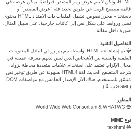
HTML، ولكن لا يتم عرض رمز المصدر افتراضيًا. يمكن عرضه في
قائمة متصفح الويب عن طريق تحديد فئة "عرض المصدر" أو
باستخدام محرر نصوص. تشمل الملفات ذات الامتداد HTML محتوى
نصي وروابط على شكل نص إلى كائنات خارجية، على سبيل المثال،
صورة داخل مقالة.
التفاصيل التقنية
🔵 تم إنشاء لغة HTML بواسطة تيم بيرنرز-لي لتبادل المعلومات
العلمية والتقنية بين الأشخاص الذين ليس لديهم معرفة عميقة في
مجال الإلزام. تعتمد على استخدام علامات متعددة محاطة بزوايا.
يترجم المتصفح الحديث لغة HTML4 بسهولة عن طريق توفير نص
مُنسَّق للمستخدم. هناك الآن الإصدار الخامس مع مواصفات DOM
(SGML سابقًا).
المطور
🔵 World Wide Web Consortium & WHATWG
نوع MIME
🔵 text/html