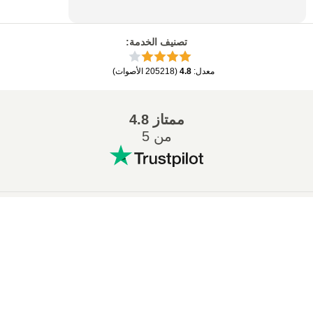
تصنيف الخدمة
:
معدل
:
4.8
(
205218
الأصوات
)
ممتاز
4.8
من 5
التحويلات المشهورة
:
×
تحويل ZIP إلى 7Z
تحويل MP3 إلى WAV
تحويل MP3 إلى M4A
تحويل PDF إلى EPUB
تحويل MOBI إلى EPUB
تحويل MP3 إلى WMA