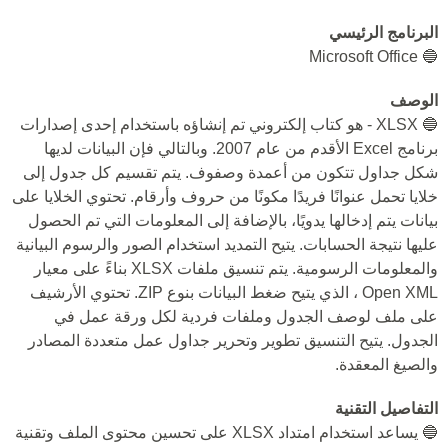
البرنامج الرئيسي
🔵 Microsoft Office
الوصف
🔵 XLSX - هو كتاب إلكتروني تم إنشاؤه باستخدام إحدى إصدارات
برنامج Excel الأقدم من عام 2007. وبالتالي فإن البيانات لديها
شكل جداول تتكون من أعمدة وصفوف. يتم تقسيم كل جدول إلى
خلايا تحمل عنوانًا فريدًا مكونًا من حروف وأرقام. تحتوي الخلايا على
بيانات يتم إدخالها يدويًا، بالإضافة إلى المعلومات التي تم الحصول
عليها نتيجة الحسابات. يتيح التمديد استخدام الصور والرسوم البيانية
والمعلومات الرسومية. يتم تنسيق ملفات XLSX بناءً على معيار
Open XML ، الذي يتيح ضغط البيانات بنوع ZIP. تحتوي الأرشيف
على ملف لوصف الجدول وملفات فردية لكل ورقة عمل في
الجدول. يتيح التنسيق تطوير وتحرير جداول عمل متعددة المصادر
والصيغ المعقدة.
التفاصيل التقنية
🔵 يساعد استخدام امتداد XLSX على تحسين محتوى الملف وتقنية