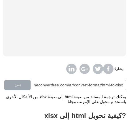
يشارك
نسخ
يمكنك ترجمة المستند من صيغة html إلى صيغة xlsx من الأشكال الأخرى
باستخدام محول على الإنترنت مجانا.
?كيفية تحويل html إلى xlsx