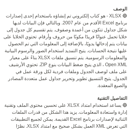
الوصف
🔵 XLSX - هو كتاب إلكتروني تم إنشاؤه باستخدام إحدى إصدارات
برنامج Excel الأقدم من عام 2007. وبالتالي فإن البيانات لديها
شكل جداول تتكون من أعمدة وصفوف. يتم تقسيم كل جدول إلى
خلايا تحمل عنوانًا فريدًا مكونًا من حروف وأرقام. تحتوي الخلايا على
بيانات يتم إدخالها يدويًا، بالإضافة إلى المعلومات التي تم الحصول
عليها نتيجة الحسابات. يتيح التمديد استخدام الصور والرسوم البيانية
والمعلومات الرسومية. يتم تنسيق ملفات XLSX بناءً على معيار
Open XML ، الذي يتيح ضغط البيانات بنوع ZIP. تحتوي الأرشيف
على ملف لوصف الجدول وملفات فردية لكل ورقة عمل في
الجدول. يتيح التنسيق تطوير وتحرير جداول عمل متعددة المصادر
والصيغ المعقدة.
التفاصيل التقنية
🔵 يساعد استخدام امتداد XLSX على تحسين محتوى الملف وتقنية
إدارة واستعادة المعلومات. يزيد هذا الشكل من قدرات الملفات
الثنائية لإصدارات برنامج Excel القديمة. يمكن لجميع التطبيقات
التي تعرض XML العمل بشكل صحيح مع امتداد XLSX. نظرًا