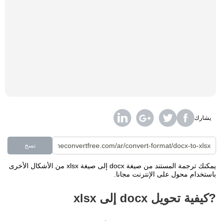
يشارك
نسخ
يمكنك ترجمة المستند من صيغة docx إلى صيغة xlsx من الأشكال الأخرى
باستخدام محول على الإنترنت مجانا.
?كيفية تحويل docx إلى xlsx