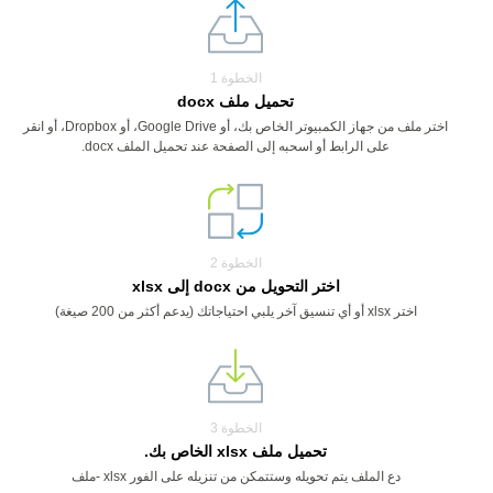
الخطوة 1
تحميل ملف docx
اختر ملف من جهاز الكمبيوتر الخاص بك، أو Google Drive، أو Dropbox، أو انقر
على الرابط أو اسحبه إلى الصفحة عند تحميل الملف docx.
الخطوة 2
اختر التحويل من docx إلى xlsx
اختر xlsx أو أي تنسيق آخر يلبي احتياجاتك (يدعم أكثر من 200 صيغة)
الخطوة 3
تحميل ملف xlsx الخاص بك.
دع الملف يتم تحويله وستتمكن من تنزيله على الفور xlsx -ملف