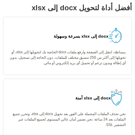
أفضل أداة لتحويل docx إلى xlsx
docx إلى xlsx بسرعة وسهولة
ببساطة، انتقل إلى الصفحة وارفع ملفات docx الخاصة بك لتحويلها إلى xlsx، أو
تحويلها إلى أكثر من 250 تنسيق مختلف للملفات، دون الحاجة إلى تسجيل، بدون
أي إطالة وبدون تزعم أو تحميل أي بريد إلكتروني أو مائي.
docx إلى xlsx آمنة
نحن نحذف الملفات المحملة على الفور بعد تحويل docx إلى xlsx، ونحرر جميع
الملفات بعد 24 ساعة. نحن نضمن أمان عالي المستوى لجميع الملفات عبر
التشفير SSL.