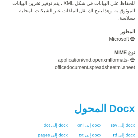
للحفاظ على البيانات في شكل XML ، يتم توفير تخزين البيانات
الموثوق به. وهذا يتيح لك نقل الملفات عبر الشبكات المحلية
بسلاسة.
المطور
🔵 Microsoft
نوع MIME
🔵 application/vnd.openxmlformats-
officedocument.spreadsheetml.sheet
Docx
المحول
docx
إلى
stw
docx
إلى
xml
docx
إلى
dot
docx
إلى
rtf
docx
إلى
txt
docx
إلى
pages