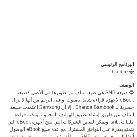
البرنامج الرئيسي
🔵 Calibre
الوصف
🔵 صيغة SNB هي صيغة ملف تم تطويرها في الأصل كصيغة
eBook لأجهزة قراءة شاندا بامبوك. وعلى الرغم من أنها لا تزال
حصرية لـ Shanda Bambook ، إلا أن Samsung اعتمدت صيغة
الملف عن طريق إنشاء تطبيق للهواتف المحمولة يمكنه قراءة
ملفات .snb. ويمكن لبعض الشركات التي تنتج أجهزة eBook التي
تتمتع بقدرة على التوافق المشترك مع عدة صيغ eBook الوصول
أيضًا إلى محتوى ملف SNB. وبما أن لاعبين رئيسيين في صناعة