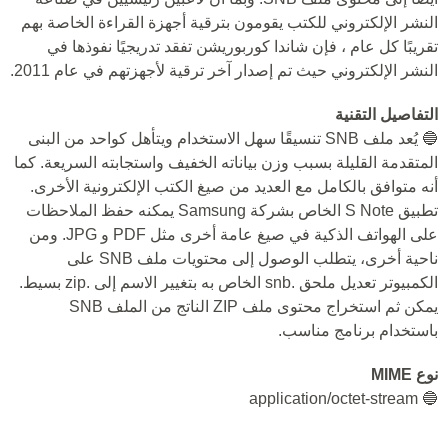
النشر الإلكتروني للكتب يقومون بترقية أجهزة القراءة الخاصة بهم
تقريبًا كل عام ، فإن شاندا كوربوريشن تفقد تدريجيًا نفوذها في
النشر الإلكتروني حيث تم إصدار آخر ترقية لأجهزتهم في عام 2011.
التفاصيل التقنية
🔵 يُعد ملف SNB تنسيقًا سهل الاستخدام ويتأهل كواحد من البنى
المتقدمة القليلة بسبب وزن بياناته الخفيف واستجابته السريعة. كما
أنه متوافق بالكامل مع العديد من صيغ الكتب الإلكترونية الأخرى.
تطبيق S Note الخاص بشركة Samsung يمكنه حفظ الملاحظات
على الهواتف الذكية في صيغ عامة أخرى مثل PDF و JPG. ومن
ناحية أخرى، يتطلب الوصول إلى محتويات ملف SNB على
الكمبيوتر تعديل ملحق .snb الخاص به بتغيير الاسم إلى .zip بسيط.
يمكن ثم استخراج محتوى ملف ZIP الناتج من الملف SNB
باستخدام برنامج مناسب.
نوع MIME
🔵 application/octet-stream