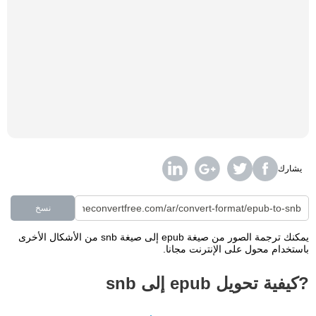
يشارك
نسخ
يمكنك ترجمة الصور من صيغة epub إلى صيغة snb من الأشكال الأخرى
باستخدام محول على الإنترنت مجانا.
?كيفية تحويل epub إلى snb