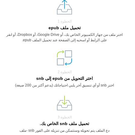
الخطوة 1
تحميل ملف epub
اختر ملف من جهاز الكمبيوتر الخاص بك، أو Google Drive، أو Dropbox، أو انقر
على الرابط أو اسحبه إلى الصفحة عند تحميل الملف epub.
الخطوة 2
اختر التحويل من epub إلى snb
اختر snb أو أي تنسيق آخر يلبي احتياجاتك (يدعم أكثر من 200 صيغة)
الخطوة 3
تحميل ملف snb الخاص بك.
دع الملف يتم تحويله وستتمكن من تنزيله على الفور snb -ملف