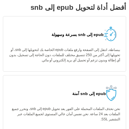
أفضل أداة لتحويل epub إلى snb
epub إلى snb بسرعة وسهولة
ببساطة، انتقل إلى الصفحة وارفع ملفات epub الخاصة بك لتحويلها إلى snb، أو
تحويلها إلى أكثر من 250 تنسيق مختلف للملفات، دون الحاجة إلى تسجيل، بدون
أي إطالة وبدون تزعم أو تحميل أي بريد إلكتروني أو مائي.
epub إلى snb آمنة
نحن نحذف الملفات المحملة على الفور بعد تحويل epub إلى snb، ونحرر جميع
الملفات بعد 24 ساعة. نحن نضمن أمان عالي المستوى لجميع الملفات عبر
التشفير SSL.