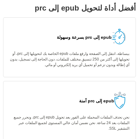
أفضل أداة لتحويل epub إلى prc
epub إلى prc بسرعة وسهولة
ببساطة، انتقل إلى الصفحة وارفع ملفات epub الخاصة بك لتحويلها إلى prc، أو
تحويلها إلى أكثر من 250 تنسيق مختلف للملفات، دون الحاجة إلى تسجيل، بدون
أي إطالة وبدون تزعم أو تحميل أي بريد إلكتروني أو مائي.
epub إلى prc آمنة
نحن نحذف الملفات المحملة على الفور بعد تحويل epub إلى prc، ونحرر جميع
الملفات بعد 24 ساعة. نحن نضمن أمان عالي المستوى لجميع الملفات عبر
التشفير SSL.