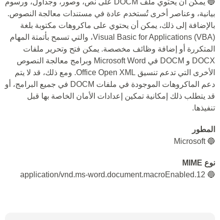
🔵 يمكن أن يحتوي ملف DOCM على نص، وصور، وجداول، ورسوم
بيانية، وعناصر أخرى تُستخدم عادة في مستندات معالجة النصوص.
بالإضافة إلى ذلك، يمكن أن يحتوي على ماكروهات مكتوبة بلغة
Visual Basic for Applications (VBA)، والتي تسمح بأتمتة المهام
المتكررة أو إضافة وظائف مخصصة. يمكن فتح وتحرير ملفات
DOCX و DOCM في Microsoft Word وبرامج معالجة النصوص
الأخرى التي تدعم تنسيق Office Open XML. ومع ذلك، قد لا يتم
دعم الماكروهات الموجودة في ملفات DOCM في جميع البرامج، أو
قد يتطلب ذلك إمكانية تمكين إعدادات الأمان الخاصة بها قبل
تنفيذها.
المطور
🔵 Microsoft
نوع MIME
🔵 application/vnd.ms-word.document.macroEnabled.12