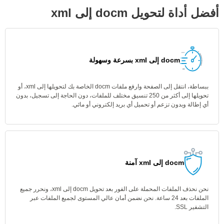
أفضل أداة لتحويل docm إلى xml
docm إلى xml بسرعة وسهولة
ببساطة، انتقل إلى الصفحة وارفع ملفات docm الخاصة بك لتحويلها إلى xml، أو
تحويلها إلى أكثر من 250 تنسيق مختلف للملفات، دون الحاجة إلى تسجيل، بدون
أي إطالة وبدون تزعم أو تحميل أي بريد إلكتروني أو مائي.
docm إلى xml آمنة
نحن نحذف الملفات المحملة على الفور بعد تحويل docm إلى xml، ونحرر جميع
الملفات بعد 24 ساعة. نحن نضمن أمان عالي المستوى لجميع الملفات عبر
التشفير SSL.