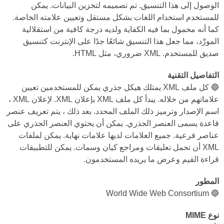
الوصول إلى هذا التنسيق. تم تصميمه لتخزين البيانات. يمكن
للمستخدم استخدام اللغات بشكل مستقل وتعيين علامته الخاصة.
كما أنه محمول بما فيه الكفاية ولديه درجة كافية من استقلالية
المورِّد، مما جعل هذا التنسيق شائعًا جدًا على الإنترنت كتنسيق
صديق للمستخدم. XML ضروري، مثل HTML.
التفاصيل التقنية
🔵 كل ملف XML يمتلك هيكل جذري يمكن للمستخدمين تعيين
علاماتهم من خلاله. يبدأ كل ملف XML بإعلان XML. لإعلان XML ،
اسم الإصدار وترميز ذلك الملف المحدد. بعد ذلك ، يتم تعريف عنصر
قاعدة يسمى العنصر الجذري. يمكن أن يحتوي العنصر الجذري على
عناصر فرعية. جميع العلامات لديها علامات نهاية. يمكن لملفات
XML أن تحمل تعليقات ومراجع كيان وسمات. يمكن للتطبيقات
قراءة القيم وعرض ما يريده المستخدمون.
المطور
🔵 World Wide Web Consortium
نوع MIME