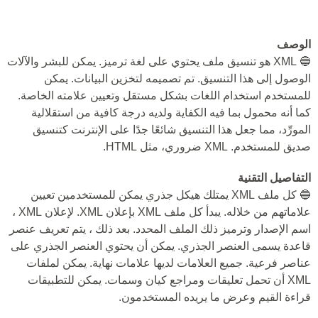
الوصف
🔵 XML هو تنسيق ملف يحتوي على لغة ترميز. يمكن للبشر والآلات
الوصول إلى هذا التنسيق. تم تصميمه لتخزين البيانات. يمكن
للمستخدم استخدام اللغات بشكل مستقل وتعيين علامته الخاصة.
كما أنه محمول بما فيه الكفاية ولديه درجة كافية من استقلالية
المورِّد، مما جعل هذا التنسيق شائعًا جدًا على الإنترنت كتنسيق
صديق للمستخدم. XML ضروري، مثل HTML.
التفاصيل التقنية
🔵 كل ملف XML يمتلك هيكل جذري يمكن للمستخدمين تعيين
علاماتهم من خلاله. يبدأ كل ملف XML بإعلان XML. لإعلان XML ،
اسم الإصدار وترميز ذلك الملف المحدد. بعد ذلك ، يتم تعريف عنصر
قاعدة يسمى العنصر الجذري. يمكن أن يحتوي العنصر الجذري على
عناصر فرعية. جميع العلامات لديها علامات نهاية. يمكن لملفات
XML أن تحمل تعليقات ومراجع كيان وسمات. يمكن للتطبيقات
قراءة القيم وعرض ما يريده المستخدمون.