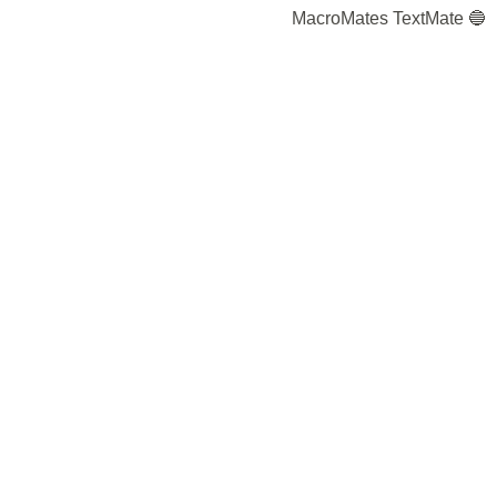
🔵 MacroMates TextMate