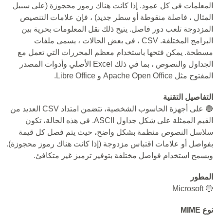
المعلمات في كل عمود. إذا كانت هناك رموز محجوزة (على سبيل
المثال ، فاصلة منقوطة أو سطر جديد) ، فإن علامات التنصيص
المزدوجة تلعب دور فاصل. يتيح ذلك نقل المعلومات بحرية بين
البرامج المختلفة. CSV ، في بعض الحالات ، يسمى ملفات
مسطحة. يمكن فتحها باستخدام معظم المحررات التي تعمل مع
الجداول والنصوص ، بما في ذلك Excel الأصلي وأدوات المصدر
المفتوح مثل Apache Open Office و Libre Office.
التفاصيل التقنية
🔵 على أجهزة الحاسوب الشخصية، تتضمن امتداد CSV العديد من
القيم الممثلة على شكل جداول ASCII. في هذه الحالة، تكون
سلاسل النصوص منظمة بشكل واضح، حيث يتم فصل كل قيمة
بفواصل أو علامات اقتباس مزدوجة (إذا كانت هناك رموز محجوزة).
ويسمح استخدام فواصل مختلفة بتوفير ترميز غير متكافئ.
المطور
🔵 Microsoft
نوع MIME