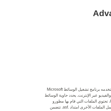
Adva
🔵 الملف المتقدم للنظام هو ملف وسائط يستخدمه برنامج تشغيل الوسائط Microsoft
فات الصوت والفيديو عبر الإنترنت. يحدد حاوية الوسائط
ذا، تحتوي الملفات التي قام بها مطورو
Microsoft على امتداد .wmv أو .wma بينما تحمل الملفات الأخرى امتداد .asf. تتضمن