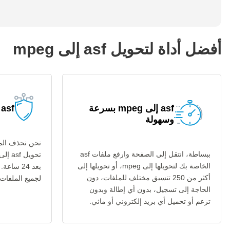
أفضل أداة لتحويل asf إلى mpeg
asf إلى mpeg بسرعة
asf إلى mpeg آمنة
وسهولة
نحن نحذف المل
ببساطة، انتقل إلى الصفحة وارفع ملفات asf
الخاصة بك لتحويلها إلى mpeg، أو تحويلها إلى
بعد 24 س
أكثر من 250 تنسيق مختلف للملفات، دون
لجميع الملفات عب
الحاجة إلى تسجيل، بدون أي إطالة وبدون
تزعم أو تحميل أي بريد إلكتروني أو مائي.