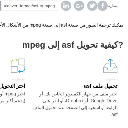
يشارك
يمكنك ترجمة الصور من صيغة asf إلى صيغة mpeg من الأشكال الأخرى باستخدام محول على الإنترنت مجانا.
?كيفية تحويل asf إلى mpeg
الخطوة 1
الخطوة 2
تحميل ملف asf
اختر التحويل من asf 
اختر ملف من جهاز الكمبيوتر الخاص بك، أو
اختر
Google Drive، أو Dropbox، أو انقر على
(يدعم أكثر من 200 صيغ
الرابط أو اسحبه إلى الصفحة عند تحميل الملف
asf.