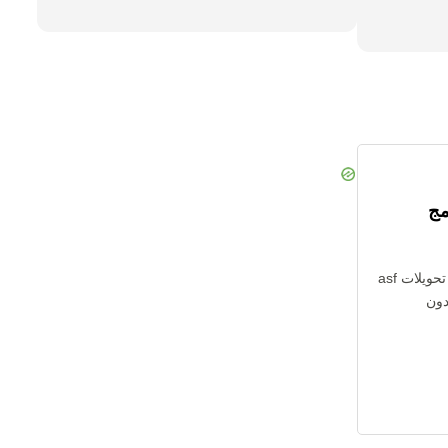
مج
لا تحتاج إلى تثبيت أي برنامج. جميع تحويلات asf
بدون