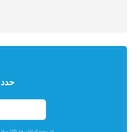
حدد 
قم بوضع الملفات هنا. 100 ميغا بايت كحد أقصى لحجم الملف أوالتسجيلأ و