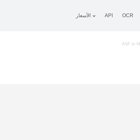
OCR
API
الأسعار
 التعريفة
زمة
ASF to 