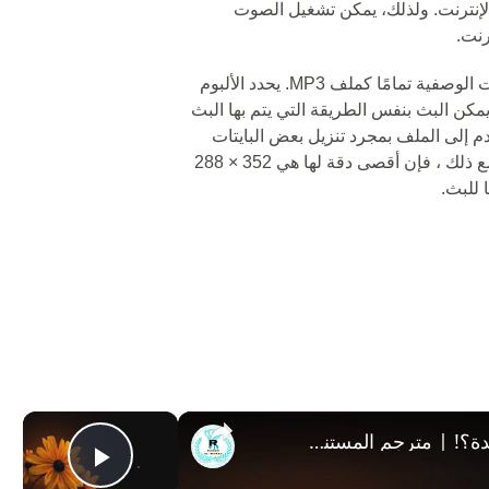
ت عبر الإنترنت. ولذلك، يمكن تشغيل الصوت
رنت.
🔵 يأتي ملف .asf مع الصوت والفيديو والبيانات الوصفية تمامًا كملف MP3. يحدد الألبوم
 يمكن البث بنفس الطريقة التي يتم بها البث
 إلى الملف بمجرد تنزيل بعض البايتات
أثناء استمرار التنزيل ومشاهدة المستخدم. ومع ذلك ، فإن أقصى دقة لها هي 352 × 288
 للبث.
×
كيف تُترجم جميع المستندات بضغطة زر واحدة؟! | مترجم المستندات | PDF، DOC، TXT، وغيرها
y Video