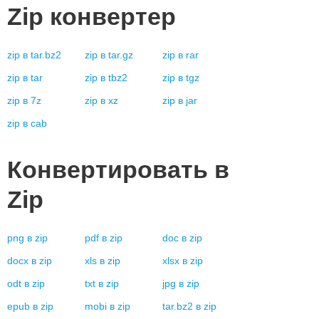
Zip
конвертер
zip
в
tar.bz2
zip
в
tar.gz
zip
в
rar
zip
в
tar
zip
в
tbz2
zip
в
tgz
zip
в
7z
zip
в
xz
zip
в
jar
zip
в
cab
Конвертировать в
Zip
png
в
zip
pdf
в
zip
doc
в
zip
docx
в
zip
xls
в
zip
xlsx
в
zip
odt
в
zip
txt
в
zip
jpg
в
zip
epub
в
zip
mobi
в
zip
tar.bz2
в
zip