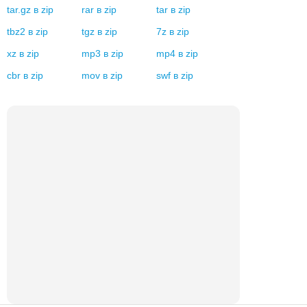
tar.gz
в
zip
rar
в
zip
tar
в
zip
tbz2
в
zip
tgz
в
zip
7z
в
zip
xz
в
zip
mp3
в
zip
mp4
в
zip
cbr
в
zip
mov
в
zip
swf
в
zip