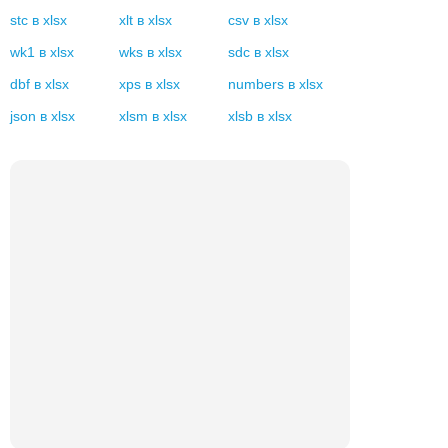
stc
в
xlsx
xlt
в
xlsx
csv
в
xlsx
wk1
в
xlsx
wks
в
xlsx
sdc
в
xlsx
dbf
в
xlsx
xps
в
xlsx
numbers
в
xlsx
json
в
xlsx
xlsm
в
xlsx
xlsb
в
xlsx