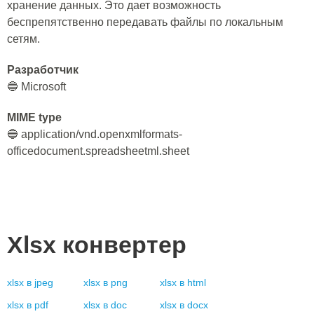
хранение данных. Это дает возможность
беспрепятственно передавать файлы по локальным
сетям.
Разработчик
🔵 Microsoft
MIME type
🔵 application/vnd.openxmlformats-
officedocument.spreadsheetml.sheet
Xlsx
конвертер
xlsx
в
jpeg
xlsx
в
png
xlsx
в
html
xlsx
в
pdf
xlsx
в
doc
xlsx
в
docx