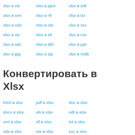
xlsx
в
xls
xlsx
в
pptx
xlsx
в
odt
xlsx
в
xml
xlsx
в
rtf
xlsx
в
txt
xlsx
в
ods
xlsx
в
ots
xlsx
в
sxc
xlsx
в
stc
xlsx
в
xlt
xlsx
в
csv
xlsx
в
sdc
xlsx
в
dbf
xlsx
в
ppt
xlsx
в
jpg
xlsx
в
zip
xlsx
в
mdb
Конвертировать в
Xlsx
html
в
xlsx
pdf
в
xlsx
doc
в
xlsx
docx
в
xlsx
xls
в
xlsx
odt
в
xlsx
xml
в
xlsx
rtf
в
xlsx
txt
в
xlsx
ods
в
xlsx
ots
в
xlsx
sxc
в
xlsx