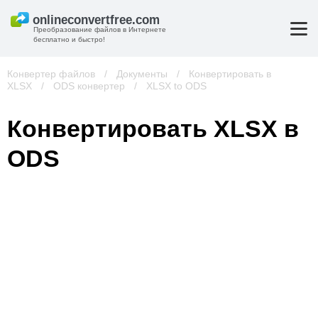
Преобразование файлов в Интернете
бесплатно и быстро!
Конвертер файлов
/
Документы
/
Конвертировать в
XLSX
/
ODS конвертер
/
XLSX to ODS
Конвертировать XLSX в
ODS