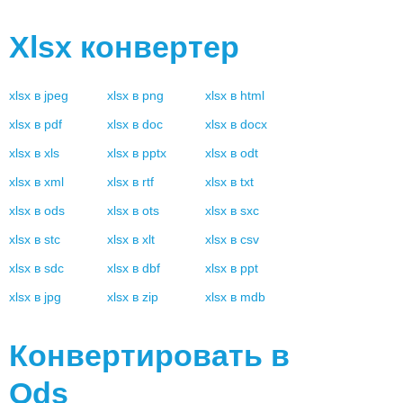
Xlsx
конвертер
xlsx
в
jpeg
xlsx
в
png
xlsx
в
html
xlsx
в
pdf
xlsx
в
doc
xlsx
в
docx
xlsx
в
xls
xlsx
в
pptx
xlsx
в
odt
xlsx
в
xml
xlsx
в
rtf
xlsx
в
txt
xlsx
в
ods
xlsx
в
ots
xlsx
в
sxc
xlsx
в
stc
xlsx
в
xlt
xlsx
в
csv
xlsx
в
sdc
xlsx
в
dbf
xlsx
в
ppt
xlsx
в
jpg
xlsx
в
zip
xlsx
в
mdb
Конвертировать в
Ods