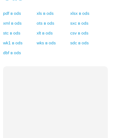
pdf
в
ods
xls
в
ods
xlsx
в
ods
xml
в
ods
ots
в
ods
sxc
в
ods
stc
в
ods
xlt
в
ods
csv
в
ods
wk1
в
ods
wks
в
ods
sdc
в
ods
dbf
в
ods