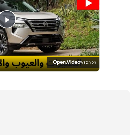
ay
eo
Watch on