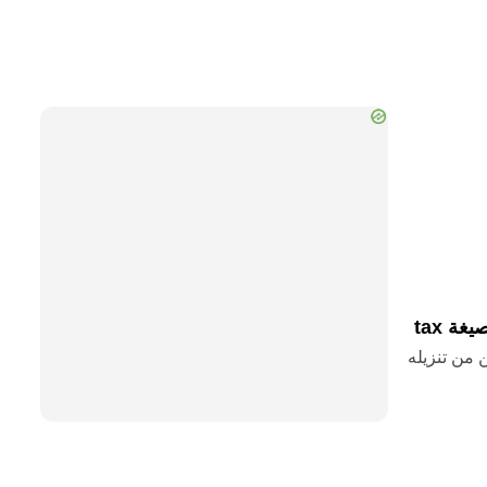
ة tax
 tax وستتمكن من تنزيله