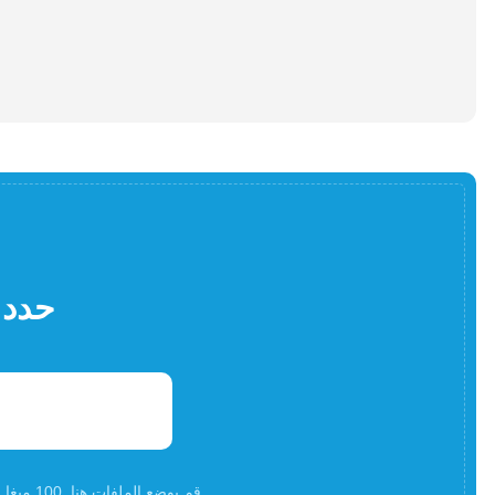
حدد 
قم بوضع الملفات هنا. 100 ميغا بايت كحد أقصى لحجم الملف أوالتسجيلأ و