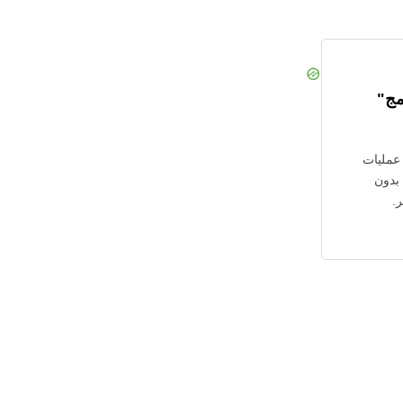
امج"
 عمليات
ابة بدون
.
Pla