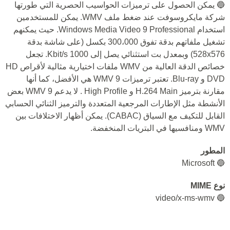
🔵 يمكن الحصول على ترميزات الحواسيب الحصرية التي طورتها
شركة مايكروسوفت عند ضغط ملف WMV. يمكن للمستخدمين
استخدام Windows Media Video 9 Professional. حيث يمكنهم
تشغيل ملفاتهم بدقة تفوق 300،000 بكسل (على شاشة بدقة
528x576) وبمعدل بت استثنائي يصل إلى 1000 Kbit/s. تجعل
خصائص الدقة العالية من WMV ملفات اختيارية مثالية لأقراص HD
DVD و Blu-ray. تعتبر ترميزات WMV 9 هي الأفضل، كما أنها
مقارنة بترميز H.264 Main و High Profile . لا يدعم WMV 9 بعض
الأنشطة مثل الإطارات المرجعية المتعددة والترميز الثنائي الحسابي
القابل للتكيف مع السياق (CABAC). يمكن أظهار الاختلافات بين
WMV ومنافسيها في البتريات المنخفضة.
المطور
🔵 Microsoft
نوع MIME
🔵 video/x-ms-wmv