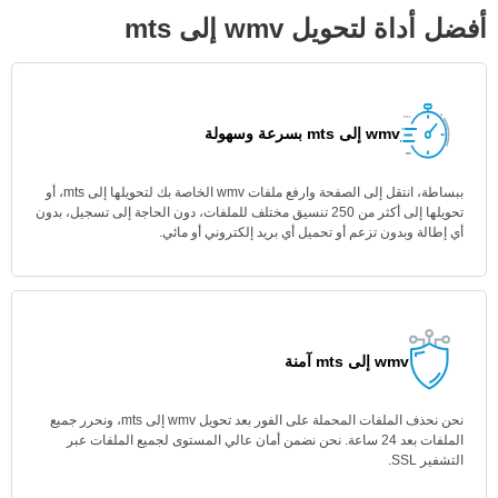
أفضل أداة لتحويل wmv إلى mts
wmv إلى mts بسرعة وسهولة
ببساطة، انتقل إلى الصفحة وارفع ملفات wmv الخاصة بك لتحويلها إلى mts، أو
تحويلها إلى أكثر من 250 تنسيق مختلف للملفات، دون الحاجة إلى تسجيل، بدون
أي إطالة وبدون تزعم أو تحميل أي بريد إلكتروني أو مائي.
wmv إلى mts آمنة
نحن نحذف الملفات المحملة على الفور بعد تحويل wmv إلى mts، ونحرر جميع
الملفات بعد 24 ساعة. نحن نضمن أمان عالي المستوى لجميع الملفات عبر
التشفير SSL.