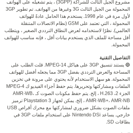
مشروع الجيل الثالث للشراكة (3GPP) ، يتم تشغيله على الهواتف
المحمولة من الجيل الثالث 3G وغيرها من الهواتف. تم تطوير 3GP
لأول مرة في عام 1998. يستخدم هذا الحامل عادةً للهواتف
المحمولة ، التي تعتمد على GSM (نظام الاتصالات المتنقلة
العالمي). نظرًا لاستخدامه لعرض النطاق الترددي الصغير ، ويتطلب
أقل مساحة للملف الذي يستخدم بيانات أقل ، فإنه مناسب للهواتف
المحمولة.
التفاصيل التقنية
🔵 يستند تنسيق 3GP على هياكل MPEG-14. قلت الطلب على
المساحة والعرض الترددي بفضل 3GP مما يجعله أفضل للهواتف
المحمولة. هو سهل الاستخدام لأنه يحتوي على مرونة في تخزين
الملفات ومشاركتها وتحريرها. يتم حفظ أجزاء الفيديو ك MPEG-4
الجزء 2، H.263 ، إلخ. يتم حفظ مكونات الصوت كـ AMR-WB،
AMR-WB+، AMR-NB ، إلخ. يمكن لجهاز Playstation 3 ترميز
ملفات الصوت بشكل ضروري لمشاركتها مع محرك أقراص USB
خارجي. يساعد Nintendo DSi على استخدام ملفات 3GP في
بطاقات SD.