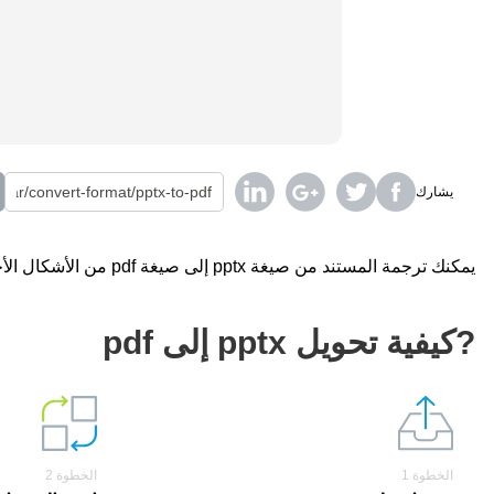
يشارك
يمكنك ترجمة المستند من صيغة pptx إلى صيغة pdf من الأشكال الأخرى باستخدام محول على الإنترنت مجانا.
?كيفية تحويل pptx إلى pdf
الخطوة 1
الخطوة 2