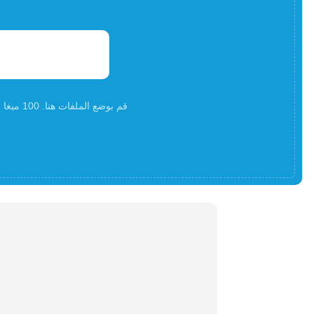
قم بوضع الملفات هنا. 100 ميغا بايت كحد أقصى لحجم الملف أوالتسجيلأ و