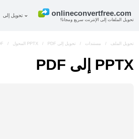
تحويل إلى
تحويل الملفات إلى الإنترنت سريع ومجانا!
خطة
المستند المحول
OCR ر
صورة المحول
تحويل الملف
/
مستندات
/
تحويل إلى PPTX
PDF المحول
/
/
DF
صوت المحول
PPTX إلى PDF
كتب المحول
أرشيف المحول
فيديو المحول
الموقع-screenshot