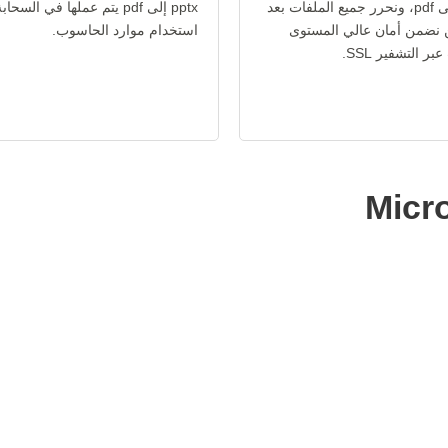
تحويل pptx إلى pdf، ونحرر جميع الملفات بعد
pptx إلى pdf يتم عملها في السح
ن نضمن أمان عالي المستوى
استخدام موارد الحاسوب.
ر التشفير SSL.
Micr