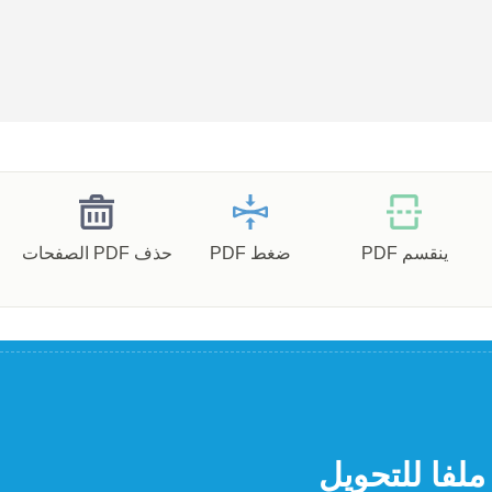
ينقسم PDF
ضغط PDF
حذف PDF الصفحات
ملفا للتحويل