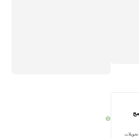
مج
 تحويلات