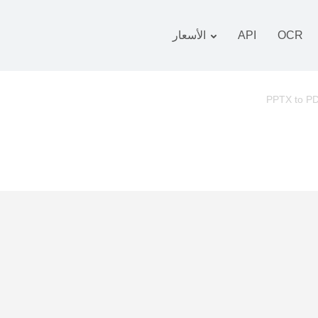
OCR
API
الأسعار
 التعريفة
زمة
PPTX to P