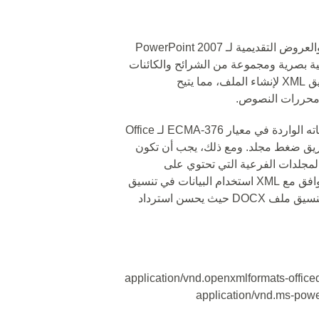
🔵 PPTX هو امتداد لتخزين عروض الشرائح والعروض التقديمية لـ PowerPoint 2007
ية بصرية ومجموعة من الشرائح والكائنات
المتعددة الوسائط والتنسيق. تم استخدام تنسيق XML لإنشاء الملف، مما يتيح
محررات النصوص.
🔵 تم إنشاء هذا الملف ليكون فريدًا، وبمواصفاته الواردة في معيار ECMA-376 لـ Office
مكن إنشاء ملف PPTX عن طريق ضغط مجلد. ومع ذلك، يجب أن تكون
المجلد متطابقة مع هيكل OPC مع المجلدات الفرعية التي تحتوي على
المحتويات بتنسيق XML. يمكن لأي تطبيق متوافق مع XML استخدام البيانات في تنسيق
الملفات الجديد. كما أن ملف PPTX مشابه لتنسيق ملف DOCX حيث يحسن استرداد