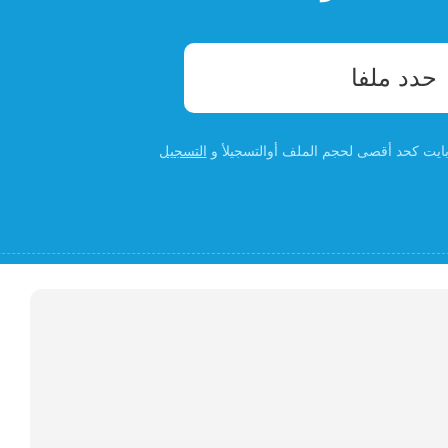
حدد ملفا
التسجيل