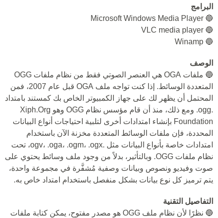
البرامج
🔵 Microsoft Windows Media Player
🔵 VLC media player
🔵 Winamp
الوصف
🔵 ملفات OGA هي العنصر الصوتي فقط من نظام ملفات OGG
المتعددة الوسائط. إذا كنت تواجه ملف OGA قبل عام 2007، فمن
المحتمل أن يظهر لك على جهاز الكمبيوتر الخاص بك كمستند بامتداد
.ogg. ومع ذلك، منذ أن قام مؤسس نظام OGG وهو Xiph.Org
Foundation بإنشاء امتدادات أخرى لتلبية احتياجات أنواع البيانات
المحددة، فإن ملفات الوسائط المتعددة مخزنة الآن باستخدام
امتدادات خاصة بأنواع البيانات مثل .ogv، .oga، .ogm، .ogx، تحت
نظام ملفات OGG. وبالتأثير، بدلاً من وجود ملف وسائط يحتوي على
صوت وفيديو ونصوص وبيانات وصفية مُشفَّرة في مجموعة واحدة،
يتم ترميز كل نوع بيانات بشكل منفصل باستخدام امتداد خاص به.
التفاصيل التقنية
🔵 نظرًا لأن نظام ملف OGG هو مصدر مفتوح، يمكن كتابة ملفات