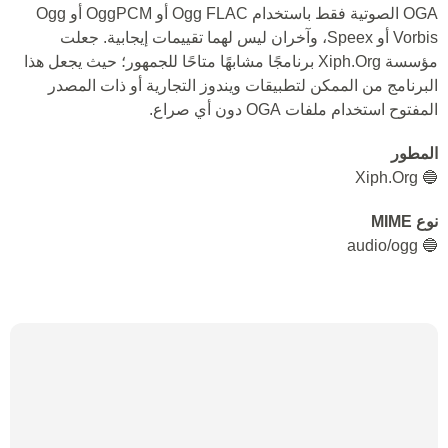
OGA الصوتية فقط باستخدام Ogg FLAC أو OggPCM أو Ogg
Vorbis أو Speex، وآخران ليس لهما تقييمات إيجابية. جعلت
مؤسسة Xiph.Org برنامجًا مشابهًا متاحًا للجمهور؛ حيث يجعل هذا
البرنامج من الممكن لتطبيقات ويندوز التجارية أو ذات المصدر
المفتوح استخدام ملفات OGA دون أي صراع.
المطور
🔵 Xiph.Org
نوع MIME
🔵 audio/ogg