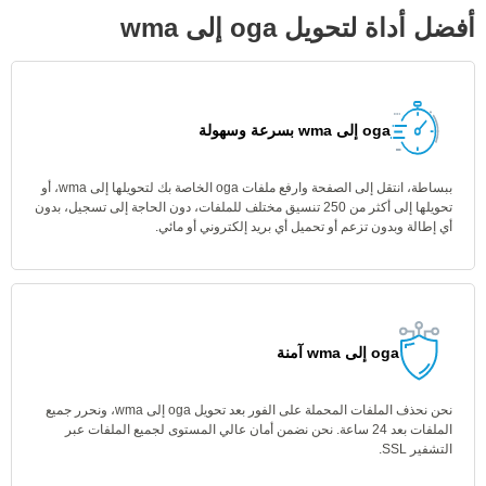
أفضل أداة لتحويل oga إلى wma
oga إلى wma بسرعة وسهولة
ببساطة، انتقل إلى الصفحة وارفع ملفات oga الخاصة بك لتحويلها إلى wma، أو
تحويلها إلى أكثر من 250 تنسيق مختلف للملفات، دون الحاجة إلى تسجيل، بدون
أي إطالة وبدون تزعم أو تحميل أي بريد إلكتروني أو مائي.
oga إلى wma آمنة
نحن نحذف الملفات المحملة على الفور بعد تحويل oga إلى wma، ونحرر جميع
الملفات بعد 24 ساعة. نحن نضمن أمان عالي المستوى لجميع الملفات عبر
التشفير SSL.