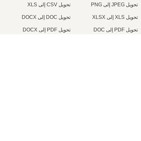
تحويل JPEG إلى PNG
تحويل CSV إلى XLS
تحويل XLS إلى XLSX
تحويل DOC إلى DOCX
تحويل PDF إلى DOC
تحويل PDF إلى DOCX
تحويل JPG إلى PDF
تحويل PNG إلى PDF
×
تحويل PDF إلى TIFF
تحويل ICO إلى PNG
Now Playing
Play Video
×
© onlineconvertfree.com
2026
كيف تُترجم جميع المستندات بضغطة زر واحدة؟! | مترجم المستندات | PDF، DOC، TXT، وغيرها
من نحن
صياغات الملفات
Play
سياسة الامن
Watch on