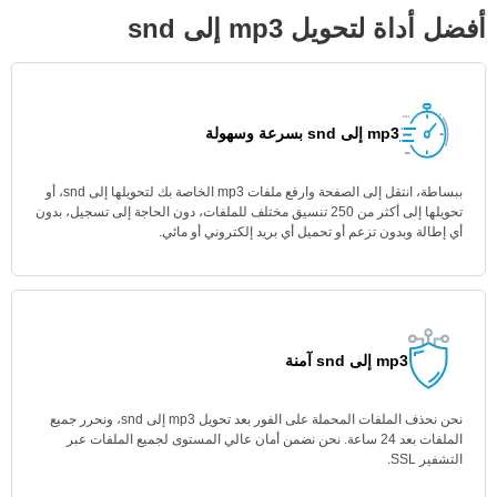
أفضل أداة لتحويل mp3 إلى snd
mp3 إلى snd بسرعة وسهولة
ببساطة، انتقل إلى الصفحة وارفع ملفات mp3 الخاصة بك لتحويلها إلى snd، أو
تحويلها إلى أكثر من 250 تنسيق مختلف للملفات، دون الحاجة إلى تسجيل، بدون
أي إطالة وبدون تزعم أو تحميل أي بريد إلكتروني أو مائي.
mp3 إلى snd آمنة
نحن نحذف الملفات المحملة على الفور بعد تحويل mp3 إلى snd، ونحرر جميع
الملفات بعد 24 ساعة. نحن نضمن أمان عالي المستوى لجميع الملفات عبر
التشفير SSL.