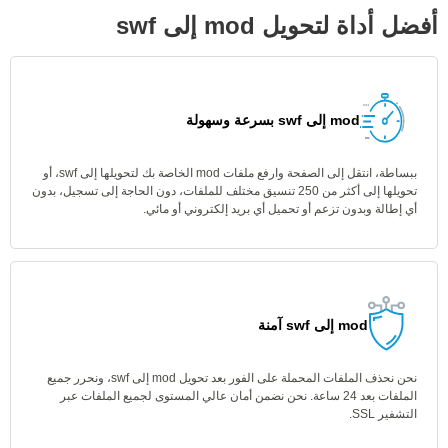
أفضل أداة لتحويل mod إلى swf
mod إلى swf بسرعة وسهولة
ببساطة، انتقل إلى الصفحة وارفع ملفات mod الخاصة بك لتحويلها إلى swf، أو
تحويلها إلى أكثر من 250 تنسيق مختلف للملفات، دون الحاجة إلى تسجيل، بدون
أي إطالة وبدون تزعم أو تحميل أي بريد إلكتروني أو مائي.
mod إلى swf آمنة
نحن نحذف الملفات المحملة على الفور بعد تحويل mod إلى swf، ونحرر جميع
الملفات بعد 24 ساعة. نحن نضمن أمان عالي المستوى لجميع الملفات عبر
التشفير SSL.