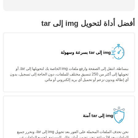
أفضل أداة لتحويل img إلى tar
img إلى tar بسرعة وسهولة
ببساطة، انتقل إلى الصفحة وارفع ملفات img الخاصة بك لتحويلها إلى tar، أو
تحويلها إلى أكثر من 250 تنسيق مختلف للملفات، دون الحاجة إلى تسجيل، بدون
أي إطالة وبدون تزعم أو تحميل أي بريد إلكتروني أو مائي.
img إلى tar آمنة
نحن نحذف الملفات المحملة على الفور بعد تحويل img إلى tar، ونحرر جميع
الملفات بعد 24 ساعة. نحن نضمن أمان عالي المستوى لجميع الملفات عبر