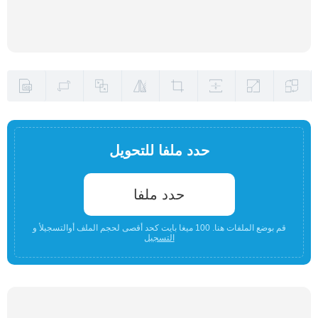
حدد ملفا للتحويل
حدد ملفا
قم بوضع الملفات هنا. 100 ميغا بايت كحد أقصى لحجم الملف أوالتسجيلأ و
التسجيل