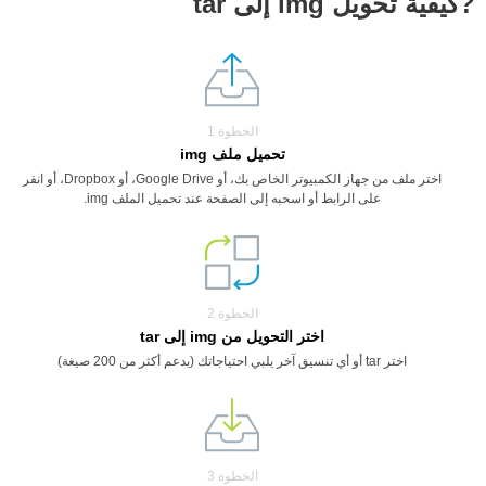
?كيفية تحويل img إلى tar
الخطوة 1
تحميل ملف img
اختر ملف من جهاز الكمبيوتر الخاص بك، أو Google Drive، أو Dropbox، أو انقر
على الرابط أو اسحبه إلى الصفحة عند تحميل الملف img.
الخطوة 2
اختر التحويل من img إلى tar
اختر tar أو أي تنسيق آخر يلبي احتياجاتك (يدعم أكثر من 200 صيغة)
الخطوة 3