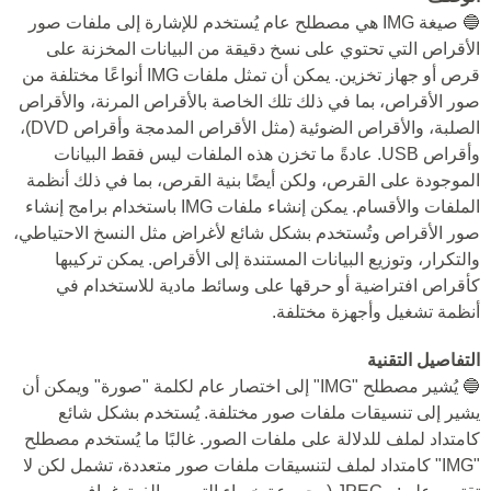
🔵 صيغة IMG هي مصطلح عام يُستخدم للإشارة إلى ملفات صور
الأقراص التي تحتوي على نسخ دقيقة من البيانات المخزنة على
قرص أو جهاز تخزين. يمكن أن تمثل ملفات IMG أنواعًا مختلفة من
صور الأقراص، بما في ذلك تلك الخاصة بالأقراص المرنة، والأقراص
الصلبة، والأقراص الضوئية (مثل الأقراص المدمجة وأقراص DVD)،
وأقراص USB. عادةً ما تخزن هذه الملفات ليس فقط البيانات
الموجودة على القرص، ولكن أيضًا بنية القرص، بما في ذلك أنظمة
الملفات والأقسام. يمكن إنشاء ملفات IMG باستخدام برامج إنشاء
صور الأقراص وتُستخدم بشكل شائع لأغراض مثل النسخ الاحتياطي،
والتكرار، وتوزيع البيانات المستندة إلى الأقراص. يمكن تركيبها
كأقراص افتراضية أو حرقها على وسائط مادية للاستخدام في
أنظمة تشغيل وأجهزة مختلفة.
التفاصيل التقنية
🔵 يُشير مصطلح "IMG" إلى اختصار عام لكلمة "صورة" ويمكن أن
يشير إلى تنسيقات ملفات صور مختلفة. يُستخدم بشكل شائع
كامتداد لملف للدلالة على ملفات الصور. غالبًا ما يُستخدم مصطلح
"IMG" كامتداد لملف لتنسيقات ملفات صور متعددة، تشمل لكن لا