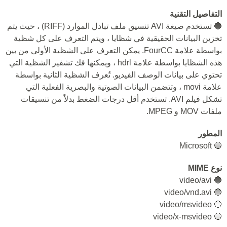
التفاصيل التقنية
🔵 تستخدم صيغة AVI تنسيق ملف تبادل الموارد (RIFF) ، حيث يتم
تخزين البيانات الحقيقية في شظايا ، ويتم التعرف على كل شظية
بواسطة علامة FourCC. يمكن التعرف على الشظية الأولى من بين
هذه الشظايا بواسطة علامة hdrl ، ويمكنها فك تشفير الشظية التي
تحتوي على بيانات الوصف الفيديو. تُعرف الشظية الثانية بواسطة
علامة movi ، وتتضمن البيانات الصوتية والبصرية الفعلية التي
تشكل فيلم AVI. تستخدم أقل درجات الضغط بدلاً من تنسيقات
ملفات MOV و MPEG.
المطور
🔵 Microsoft
نوع MIME
🔵 video/avi
🔵 video/vnd.avi
🔵 video/msvideo
🔵 video/x-msvideo