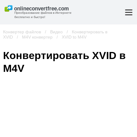
Преобразование файлов в Интернете
бесплатно и быстро!
Конвертер файлов
/
Видео
/
Конвертировать в
XVID
/
M4V конвертер
/
XVID to M4V
Конвертировать XVID в
M4V