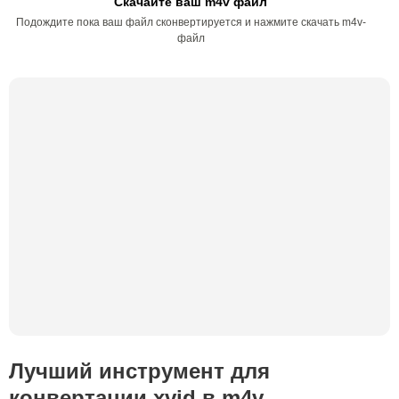
Скачайте ваш m4v файл
Подождите пока ваш файл сконвертируется и нажмите скачать m4v-
файл
Лучший инструмент для
конвертации xvid в m4v