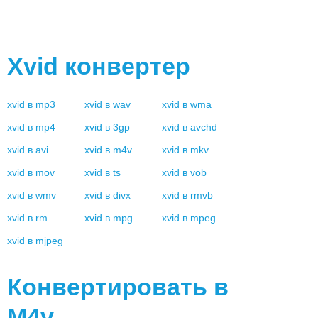
Xvid
конвертер
xvid
в
mp3
xvid
в
wav
xvid
в
wma
xvid
в
mp4
xvid
в
3gp
xvid
в
avchd
xvid
в
avi
xvid
в
m4v
xvid
в
mkv
xvid
в
mov
xvid
в
ts
xvid
в
vob
xvid
в
wmv
xvid
в
divx
xvid
в
rmvb
xvid
в
rm
xvid
в
mpg
xvid
в
mpeg
xvid
в
mjpeg
Конвертировать в
M4v