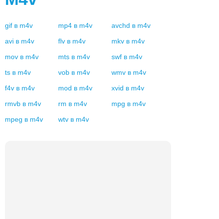
gif
в
m4v
mp4
в
m4v
avchd
в
m4v
avi
в
m4v
flv
в
m4v
mkv
в
m4v
mov
в
m4v
mts
в
m4v
swf
в
m4v
ts
в
m4v
vob
в
m4v
wmv
в
m4v
f4v
в
m4v
mod
в
m4v
xvid
в
m4v
rmvb
в
m4v
rm
в
m4v
mpg
в
m4v
mpeg
в
m4v
wtv
в
m4v