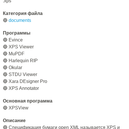
.xps
Категория файла
🔵
documents
Программы
🔵 Evince
🔵 XPS Viewer
🔵 MuPDF
🔵 Harlequin RIP
🔵 Okular
🔵 STDU Viewer
🔵 Xara DEsigner Pro
🔵 XPS Annotator
Основная программа
🔵 XPSView
Описание
🔵 Спецификация бумаги open XML называется XPS и