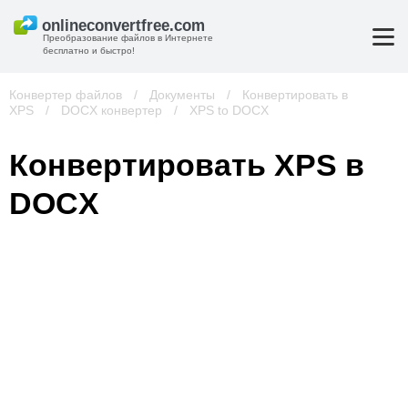
Преобразование файлов в Интернете
бесплатно и быстро!
Конвертер файлов
/
Документы
/
Конвертировать в
XPS
/
DOCX конвертер
/
XPS to DOCX
Конвертировать XPS в
DOCX