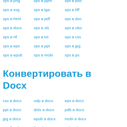
xps
в
png
xps
в
ppm
xps
в
psd
xps
в
svg
xps
в
tga
xps
в
tiff
xps
в
html
xps
в
pdf
xps
в
doc
xps
в
docx
xps
в
xls
xps
в
xlsx
xps
в
rtf
xps
в
txt
xps
в
csv
xps
в
eps
xps
в
ppt
xps
в
jpg
xps
в
epub
xps
в
mobi
xps
в
ps
Конвертировать в
Docx
csv
в
docx
odp
в
docx
eps
в
docx
ppt
в
docx
dotx
в
docx
pdb
в
docx
jpg
в
docx
epub
в
docx
mobi
в
docx