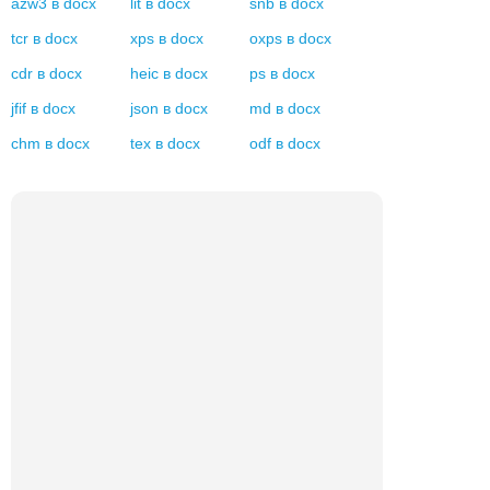
azw3
в
docx
lit
в
docx
snb
в
docx
tcr
в
docx
xps
в
docx
oxps
в
docx
cdr
в
docx
heic
в
docx
ps
в
docx
jfif
в
docx
json
в
docx
md
в
docx
chm
в
docx
tex
в
docx
odf
в
docx