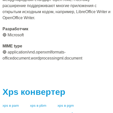
расширение поддерживают многие приложения с
открытым исходным кодом, например, LibreOffice Writer и
OpenOffice Writer.
Разработчик
🔵 Microsoft
MIME type
🔵 application/vnd.openxmlformats-
officedocument.wordprocessingml.document
Xps
конвертер
xps
в
pam
xps
в
pbm
xps
в
pgm