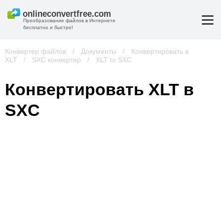
Преобразование файлов в Интернете
бесплатно и быстро!
Конвертер файлов
/
Документы
/
Конвертировать в
XLT
/
SXC конвертер
/
XLT to SXC
Конвертировать XLT в
SXC