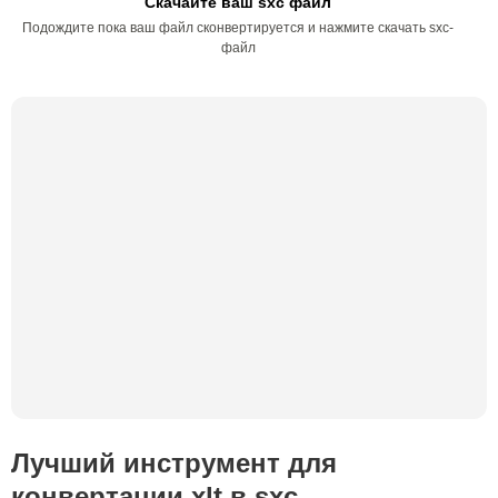
Скачайте ваш sxc файл
Подождите пока ваш файл сконвертируется и нажмите скачать sxc-
файл
Лучший инструмент для
конвертации xlt в sxc