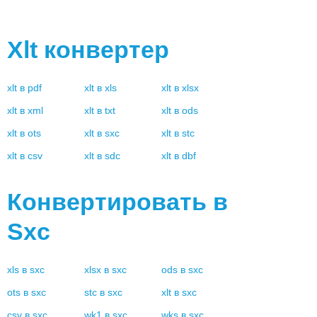
Xlt
конвертер
xlt
в
pdf
xlt
в
xls
xlt
в
xlsx
xlt
в
xml
xlt
в
txt
xlt
в
ods
xlt
в
ots
xlt
в
sxc
xlt
в
stc
xlt
в
csv
xlt
в
sdc
xlt
в
dbf
Конвертировать в
Sxc
xls
в
sxc
xlsx
в
sxc
ods
в
sxc
ots
в
sxc
stc
в
sxc
xlt
в
sxc
csv
в
sxc
wk1
в
sxc
wks
в
sxc