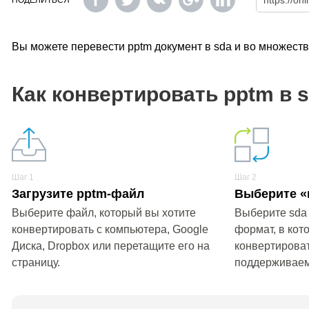
ПОДЕЛИТЬСЯ
Вы можете перевести pptm документ в sda и во множест
Как конвертировать pptm в 
Шаг 1
Шаг 2
Загрузите pptm-файл
Выберите «
Выберите файл, который вы хотите
Выберите sda
конвертировать с компьютера, Google
формат, в кот
Диска, Dropbox или перетащите его на
конвертироват
страницу.
поддерживае