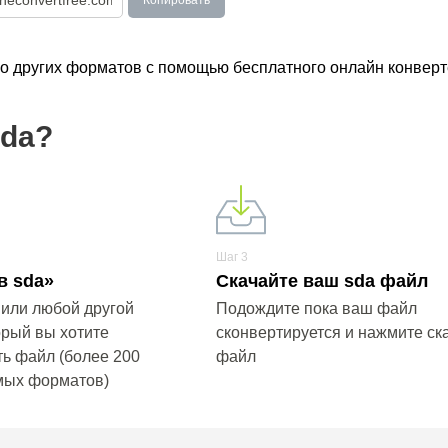
Копировать
во других форматов с помощью бесплатного онлайн конверт
sda?
Шаг 3
в sda»
Скачайте ваш sda файл
 или любой другой
Подождите пока ваш файл
орый вы хотите
сконвертируется и нажмите ска
ь файл (более 200
файл
мых форматов)