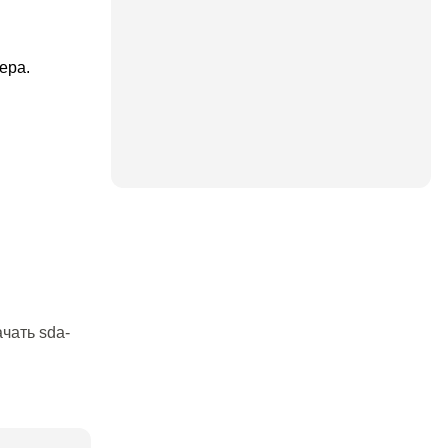
ера.
чать sda-