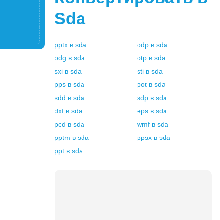
Sda
pptx
в
sda
odp
в
sda
odg
в
sda
otp
в
sda
sxi
в
sda
sti
в
sda
pps
в
sda
pot
в
sda
sdd
в
sda
sdp
в
sda
dxf
в
sda
eps
в
sda
pcd
в
sda
wmf
в
sda
pptm
в
sda
ppsx
в
sda
ppt
в
sda