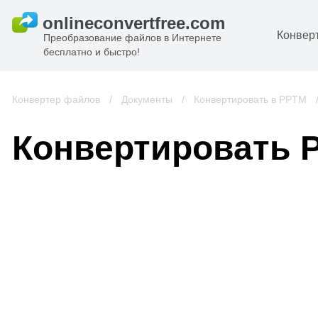
Конвер
Преобразование файлов в Интернете
бесплатно и быстро!
Д
И
Конвертер файлов
/
Документы
/
Конвертировать в PPTM
к
А
Конвертировать 
К
А
В
С