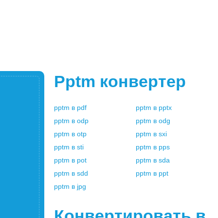
Pptm
конвертер
pptm
в
pdf
pptm
в
pptx
pptm
в
odp
pptm
в
odg
pptm
в
otp
pptm
в
sxi
pptm
в
sti
pptm
в
pps
pptm
в
pot
pptm
в
sda
pptm
в
sdd
pptm
в
ppt
pptm
в
jpg
Конвертировать в