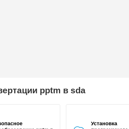
ертации pptm в sda
зопасное
Установка