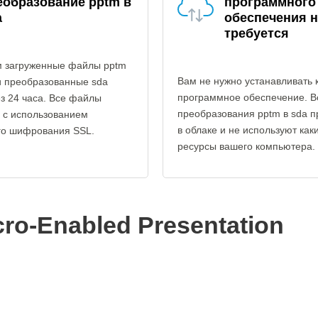
еобразование pptm в
программного
a
обеспечения н
требуется
 загруженные файлы pptm
Вам не нужно устанавливать 
и преобразованные sda
программное обеспечение. В
з 24 часа. Все файлы
преобразования pptm в sda п
 с использованием
в облаке и не используют как
го шифрования SSL.
ресурсы вашего компьютера.
ro-Enabled Presentation