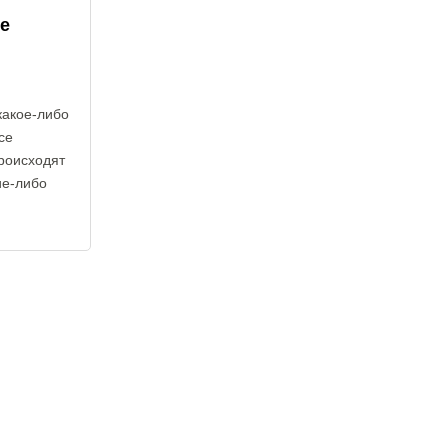
е
какое-либо
се
роисходят
ие-либо