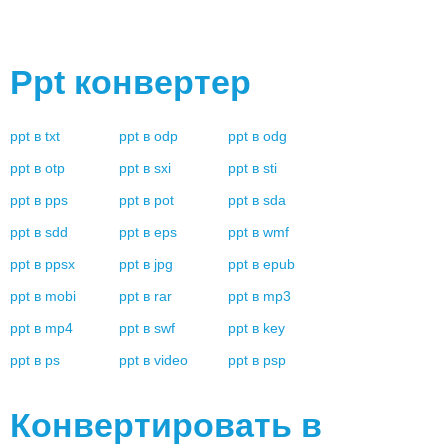
Ppt
конвертер
ppt
в
txt
ppt
в
odp
ppt
в
odg
ppt
в
otp
ppt
в
sxi
ppt
в
sti
ppt
в
pps
ppt
в
pot
ppt
в
sda
ppt
в
sdd
ppt
в
eps
ppt
в
wmf
ppt
в
ppsx
ppt
в
jpg
ppt
в
epub
ppt
в
mobi
ppt
в
rar
ppt
в
mp3
ppt
в
mp4
ppt
в
swf
ppt
в
key
ppt
в
ps
ppt
в
video
ppt
в
psp
Конвертировать в