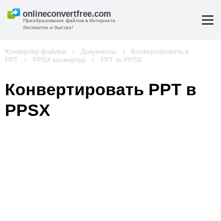
Преобразование файлов в Интернете
бесплатно и быстро!
Конвертер файлов
/
Документы
/
Конвертировать в
PPT
/
PPSX конвертер
/
PPT to PPSX
Конвертировать PPT в
PPSX