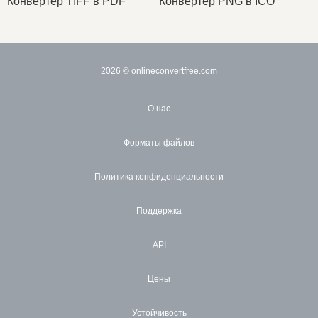
Конвертер TIFF в PDF
Конвертер PNG в ICO
2026
© onlineconvertfree.com
О нас
Форматы файлов
Политика конфиденциальности
Поддержка
API
Цены
Устойчивость