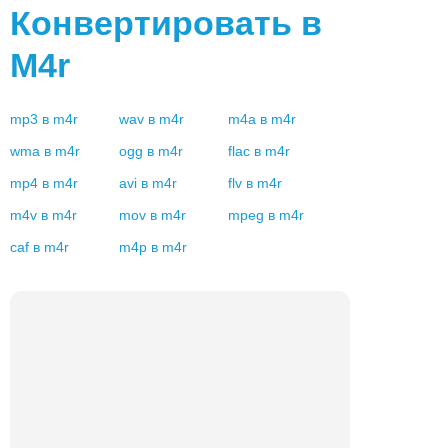
Конвертировать в
M4r
mp3
в
m4r
wav
в
m4r
m4a
в
m4r
wma
в
m4r
ogg
в
m4r
flac
в
m4r
mp4
в
m4r
avi
в
m4r
flv
в
m4r
m4v
в
m4r
mov
в
m4r
mpeg
в
m4r
caf
в
m4r
m4p
в
m4r