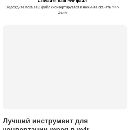
Скачайте ваш m4r файл
Подождите пока ваш файл сконвертируется и нажмите скачать m4r-
файл
Лучший инструмент для
конвертации mpeg в m4r