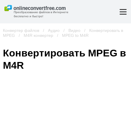
Преобразование файлов в Интернете
бесплатно и быстро!
Конвертер файлов
/
Аудио
/
Видео
/
Конвертировать в
MPEG
/
M4R конвертер
/
MPEG to M4R
Конвертировать MPEG в
M4R