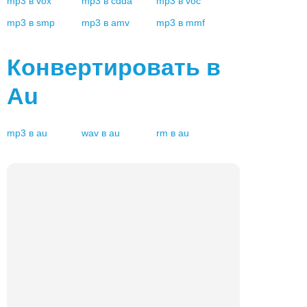
mp3
в
vox
mp3
в
cdda
mp3
в
voc
mp3
в
smp
mp3
в
amv
mp3
в
mmf
Конвертировать в
Au
mp3
в
au
wav
в
au
rm
в
au