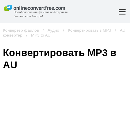
Преобразование файлов в Интернете
бесплатно и быстро!
Конвертер файлов
/
Аудио
/
Конвертировать в MP3
/
AU
конвертер
/
MP3 to AU
Конвертировать MP3 в
AU