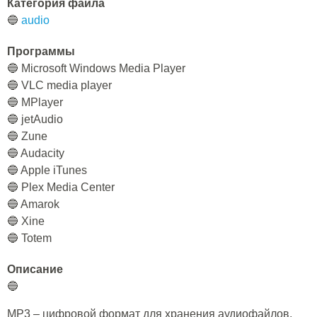
Категория файла
🔵
audio
Программы
🔵 Microsoft Windows Media Player
🔵 VLC media player
🔵 MPlayer
🔵 jetAudio
🔵 Zune
🔵 Audacity
🔵 Apple iTunes
🔵 Plex Media Center
🔵 Amarok
🔵 Xine
🔵 Totem
Описание
🔵
MP3 – цифровой формат для хранения аудиофайлов,