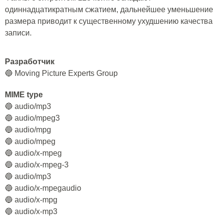
одиннадцатикратным сжатием, дальнейшее уменьшение
размера приводит к существенному ухудшению качества
записи.
Разработчик
🔵 Moving Picture Experts Group
MIME type
🔵 audio/mp3
🔵 audio/mpeg3
🔵 audio/mpg
🔵 audio/mpeg
🔵 audio/x-mpeg
🔵 audio/x-mpeg-3
🔵 audio/mp3
🔵 audio/x-mpegaudio
🔵 audio/x-mpg
🔵 audio/x-mp3