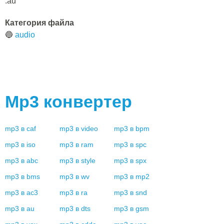
.au
Категория файла
🔵
audio
Mp3
конвертер
mp3
в
caf
mp3
в
video
mp3
в
bpm
mp3
в
iso
mp3
в
ram
mp3
в
spc
mp3
в
abc
mp3
в
style
mp3
в
spx
mp3
в
bms
mp3
в
wv
mp3
в
mp2
mp3
в
ac3
mp3
в
ra
mp3
в
snd
mp3
в
au
mp3
в
dts
mp3
в
gsm