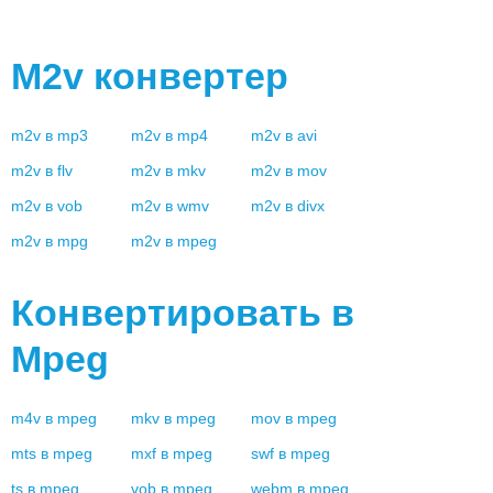
M2v
конвертер
m2v
в
mp3
m2v
в
mp4
m2v
в
avi
m2v
в
flv
m2v
в
mkv
m2v
в
mov
m2v
в
vob
m2v
в
wmv
m2v
в
divx
m2v
в
mpg
m2v
в
mpeg
Конвертировать в
Mpeg
m4v
в
mpeg
mkv
в
mpeg
mov
в
mpeg
mts
в
mpeg
mxf
в
mpeg
swf
в
mpeg
ts
в
mpeg
vob
в
mpeg
webm
в
mpeg