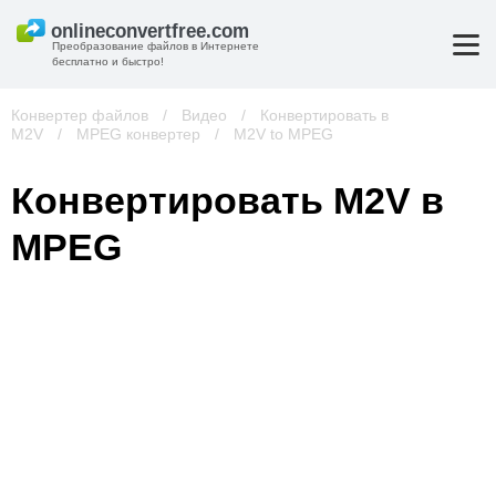
Преобразование файлов в Интернете
бесплатно и быстро!
Конвертер файлов
/
Видео
/
Конвертировать в
M2V
/
MPEG конвертер
/
M2V to MPEG
Конвертировать M2V в
MPEG