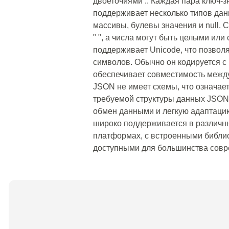
двоеточиями :. Каждая пара ключ-
поддерживает несколько типов данн
массивы, булевы значения и null.
" ", а числа могут быть целыми ил
поддерживает Unicode, что позвол
символов. Обычно он кодируется с
обеспечивает совместимость межд
JSON не имеет схемы, что означае
требуемой структуры данных JSON.
обмен данными и легкую адаптац
широко поддерживается в различн
платформах, с встроенными библио
доступными для большинства совр