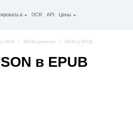
тировать в
OCR
API
Цены
Тарифный план
окументы конвертер
Пакет OCR
зображение
 в JSON
/
EPUB конвертер
/
JSON to EPUB
онвертер
удио конвертер
JSON в EPUB
ниги конвертер
рхивы конвертер
идео конвертер
криншот сайта