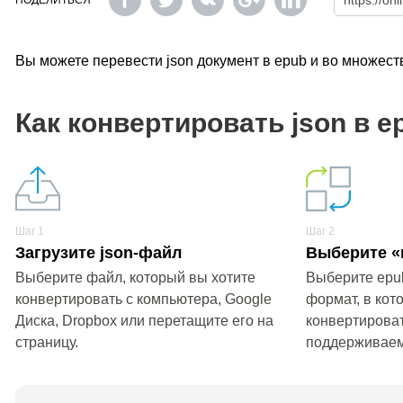
ПОДЕЛИТЬСЯ
Вы можете перевести json документ в epub и во множес
Как конвертировать json в e
Шаг 1
Шаг 2
Загрузите json-файл
Выберите «
Выберите файл, который вы хотите
Выберите epu
конвертировать с компьютера, Google
формат, в кот
Диска, Dropbox или перетащите его на
конвертироват
страницу.
поддерживае