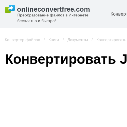
Конвер
Преобразование файлов в Интернете
бесплатно и быстро!
Д
И
Конвертер файлов
/
Книги
/
Документы
/
Конвертировать
к
А
Конвертировать 
К
А
В
С