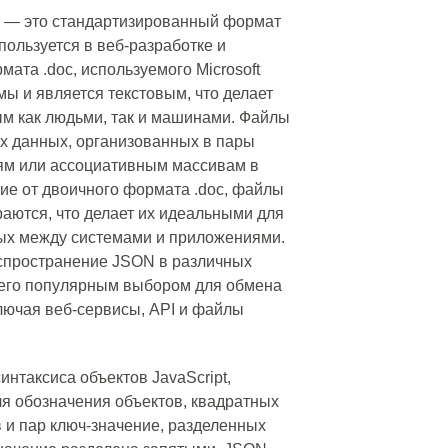
on) — это стандартизированный формат
пользуется в веб-разработке и
мата .doc, используемого Microsoft
ы и является текстовым, что делает
м как людьми, так и машинами. Файлы
х данных, организованных в пары
рям или ассоциативным массивам в
ие от двоичного формата .doc, файлы
раются, что делает их идеальными для
ых между системами и приложениями.
аспространение JSON в различных
его популярным выбором для обмена
лючая веб-сервисы, API и файлы
интаксиса объектов JavaScript,
ля обозначения объектов, квадратных
в и пар ключ-значение, разделенных