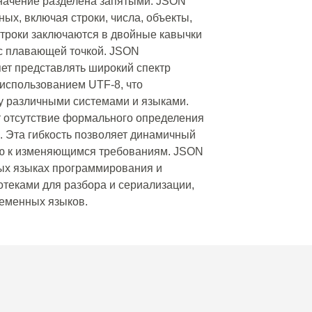
значение разделена запятыми. JSON
ых, включая строки, числа, объекты,
 Строки заключаются в двойные кавычки
и с плавающей точкой. JSON
яет представлять широкий спектр
 использованием UTF-8, что
у различными системами и языками.
т отсутствие формального определения
 Эта гибкость позволяет динамичный
ию к изменяющимся требованиям. JSON
ых языках программирования и
теками для разбора и сериализации,
еменных языков.