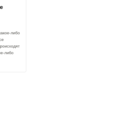
е
какое-либо
се
происходят
ие-либо