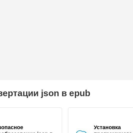
ертации json в epub
зопасное
Установка