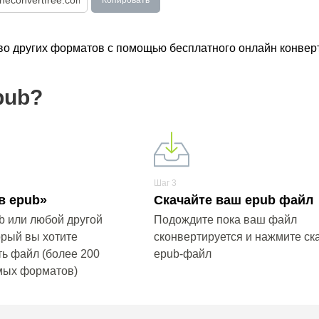
Копировать
тво других форматов с помощью бесплатного онлайн конвер
pub?
Шаг 3
в epub»
Скачайте ваш epub файл
b или любой другой
Подождите пока ваш файл
орый вы хотите
сконвертируется и нажмите ск
ь файл (более 200
epub-файл
мых форматов)