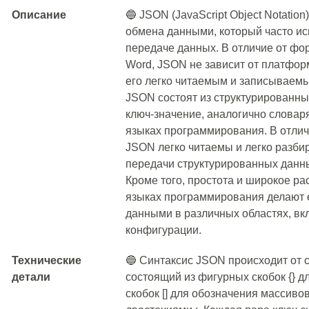
Описание
🔵 JSON (JavaScript Object Notati
обмена данными, который часто ис
передаче данных. В отличие от фор
Word, JSON не зависит от платформ
его легко читаемым и записываемы
JSON состоят из структурированны
ключ-значение, аналогично слова
языках программирования. В отлич
JSON легко читаемы и легко разби
передачи структурированных данн
Кроме того, простота и широкое р
языках программирования делают 
данными в различных областях, вк
конфигурации.
Технические
🔵 Синтаксис JSON происходит от с
детали
состоящий из фигурных скобок {} д
скобок [] для обозначения массиво