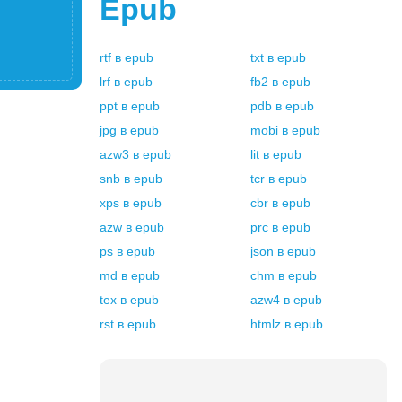
Epub
rtf
в
epub
txt
в
epub
lrf
в
epub
fb2
в
epub
ppt
в
epub
pdb
в
epub
jpg
в
epub
mobi
в
epub
azw3
в
epub
lit
в
epub
snb
в
epub
tcr
в
epub
xps
в
epub
cbr
в
epub
azw
в
epub
prc
в
epub
ps
в
epub
json
в
epub
md
в
epub
chm
в
epub
tex
в
epub
azw4
в
epub
rst
в
epub
htmlz
в
epub