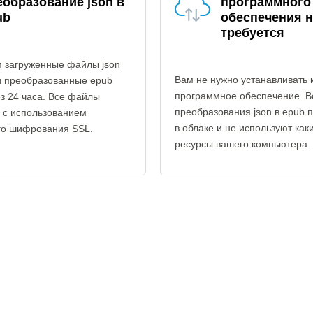
еобразование json в
программного
ub
обеспечения н
требуется
 загруженные файлы json
Вам не нужно устанавливать 
и преобразованные epub
программное обеспечение. В
з 24 часа. Все файлы
преобразования json в epub 
 с использованием
в облаке и не используют как
го шифрования SSL.
ресурсы вашего компьютера.