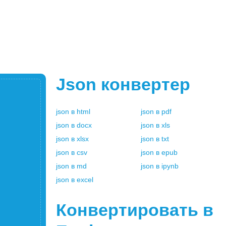
Json
конвертер
json
в
html
json
в
pdf
json
в
docx
json
в
xls
json
в
xlsx
json
в
txt
json
в
csv
json
в
epub
json
в
md
json
в
ipynb
json
в
excel
Конвертировать в