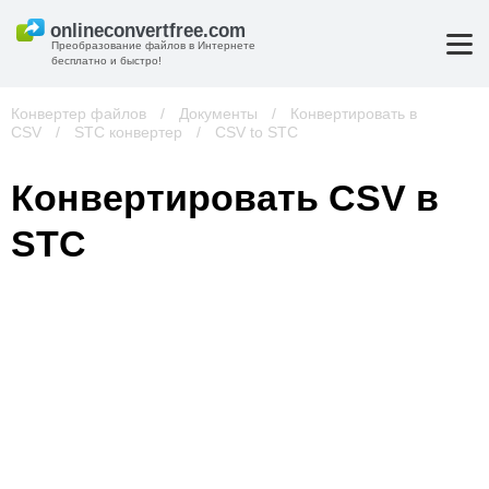
Преобразование файлов в Интернете
бесплатно и быстро!
Конвертер файлов
/
Документы
/
Конвертировать в
CSV
/
STC конвертер
/
CSV to STC
Конвертировать CSV в
STC