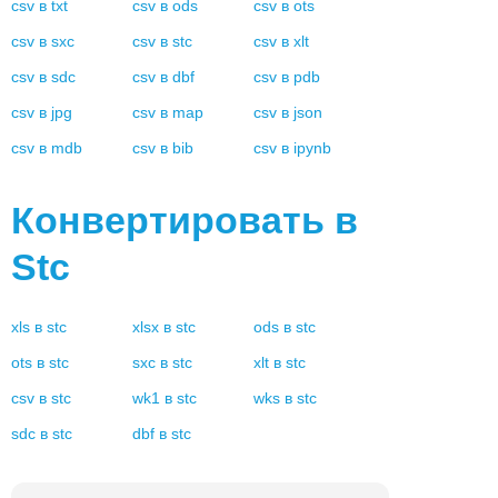
csv
в
txt
csv
в
ods
csv
в
ots
csv
в
sxc
csv
в
stc
csv
в
xlt
csv
в
sdc
csv
в
dbf
csv
в
pdb
csv
в
jpg
csv
в
map
csv
в
json
csv
в
mdb
csv
в
bib
csv
в
ipynb
Конвертировать в
Stc
xls
в
stc
xlsx
в
stc
ods
в
stc
ots
в
stc
sxc
в
stc
xlt
в
stc
csv
в
stc
wk1
в
stc
wks
в
stc
sdc
в
stc
dbf
в
stc