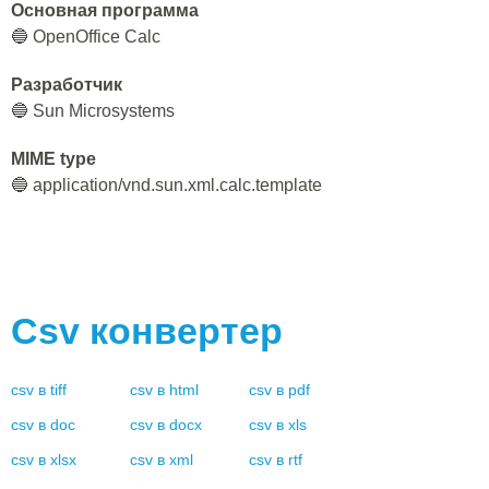
Основная программа
🔵 OpenOffice Calc
Разработчик
🔵 Sun Microsystems
MIME type
🔵 application/vnd.sun.xml.calc.template
Csv
конвертер
csv
в
tiff
csv
в
html
csv
в
pdf
csv
в
doc
csv
в
docx
csv
в
xls
csv
в
xlsx
csv
в
xml
csv
в
rtf